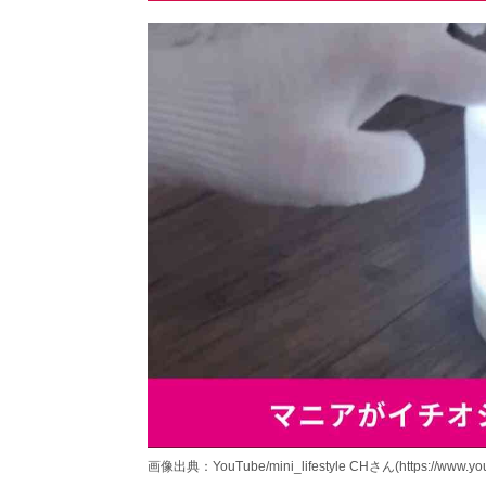
画像出典：YouTube/mini_lifestyle CHさん(https://www.y