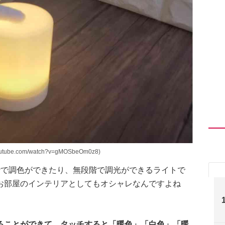
outube.com/watch?v=gMOSbeOm0z8)
階で調色ができたり、無段階で調光ができるライトで
お部屋のインテリアとしてもオシャレなんですよね
ることができて、タッチすると「暖色」「白色」「暖