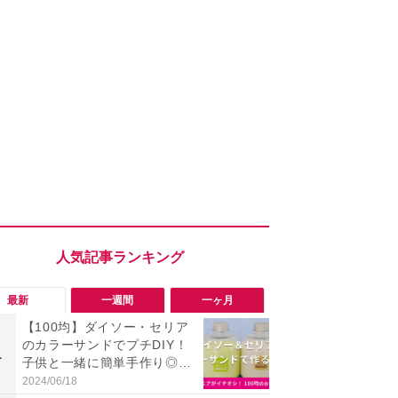
最新
一週間
一ヶ月
【100均】ダイソー・セリア
「会計時に
のカラーサンドでプチDIY！
たい」「お
1
1
子供と一緒に簡単手作り◎20
【セブン】お
25年商品情報
リンク1本が
2024/06/18
2026/08/08