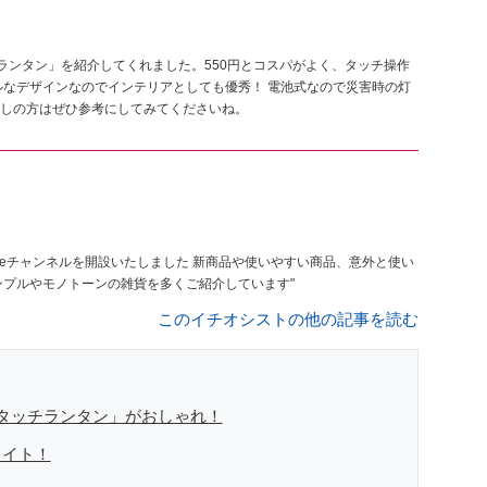
EDタッチランタン」を紹介してくれました。550円とコスパがよく、タッチ操作
ルなデザインなのでインテリアとしても優秀！ 電池式なので災害時の灯
しの方はぜひ参考にしてみてくださいね。
いたしました 新商品や使いやすい商品、意外と使い
ど本音でレビューしています 基本、シンプルやモノトーンの雑貨を多くご紹介しています"
このイチオシストの他の記事を読む
Dタッチランタン」がおしゃれ！
ライト！