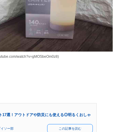
outube.com/watch?v=gMOSbeOm0z8)
ト17選！アウトドアや防災にも使える◎明るくおしゃ
ダイソー部
この記事を読む