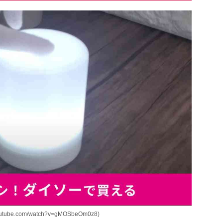
outube.com/watch?v=gMOSbeOm0z8)