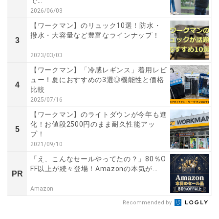
で...
2026/06/03
【ワークマン】のリュック10選！防水・
撥水・大容量など豊富なラインナップ！
3
2023/03/03
【ワークマン】「冷感レギンス」着用レビ
ュー！夏におすすめの3選◎機能性と価格
4
比較
2025/07/16
【ワークマン】のライトダウンが今年も進
化！お値段2500円のまま耐久性能アッ
5
プ！
2021/09/10
「え、こんなセールやってたの？」80％O
FF以上が続々登場！Amazonの本気が...
PR
Amazon
Recommended by