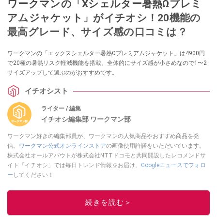
ワークマンの「Xシェルター暑熱Ωプレミ
アムジャケット」がイチオシ！20機能の
最高グレード、サイズ感の口コミは？
ワークマンの「エックスシェルター暑熱Ωプレミアムジャケット」は4900円
で20種の暑熱リスク軽減機能を搭載。全体的にサイズ感が小さめなので1〜2
サイズアップして選ぶのがおすすめです。
イチオシスト
ライター / 編集
イチオシ編集部 ワークマン部
ワークマン好きの編集部員が、ワークマンの人気商品やおすすめ商品を発
信。
ワークマン公式オンラインストア
の画像使用許諾をいただいています。
株式会社オールアバウトが株式会社NTTドコモと共同開設したレコメンドサ
イト「イチオシ」では毎日トレンド情報をお届け。
Googleニュースでフォロ
ー
してください！
このイチオシストの他の記事を読む
続きを読む＞