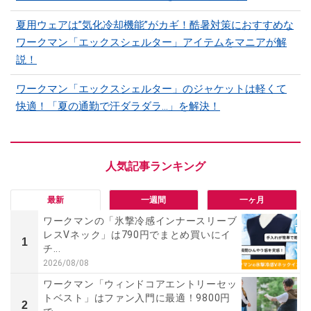
夏用ウェアは”気化冷却機能”がカギ！酷暑対策におすすめな
ワークマン「エックスシェルター」アイテムをマニアが解
説！
ワークマン「エックスシェルター」のジャケットは軽くて
快適！「夏の通勤で汗ダラダラ...」を解決！
最新
一週間
一ヶ月
ワークマンの「氷撃冷感インナースリーブ
レスVネック」は790円でまとめ買いにイ
1
チ...
2026/08/08
ワークマン「ウィンドコアエントリーセッ
トベスト」はファン入門に最適！9800円
2