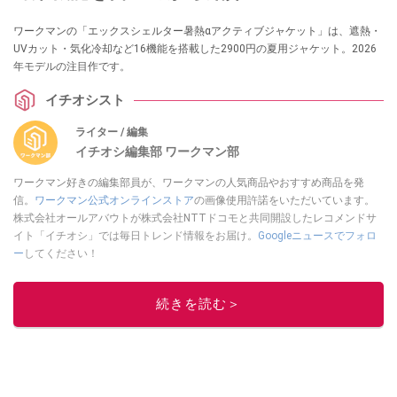
ワークマンの「エックスシェルター暑熱αアクティブジャケット」は、遮熱・
UVカット・気化冷却など16機能を搭載した2900円の夏用ジャケット。2026
年モデルの注目作です。
イチオシスト
ライター / 編集
イチオシ編集部 ワークマン部
ワークマン好きの編集部員が、ワークマンの人気商品やおすすめ商品を発
信。
ワークマン公式オンラインストア
の画像使用許諾をいただいています。
株式会社オールアバウトが株式会社NTTドコモと共同開設したレコメンドサ
イト「イチオシ」では毎日トレンド情報をお届け。
Googleニュースでフォロ
ー
してください！
このイチオシストの他の記事を読む
続きを読む＞