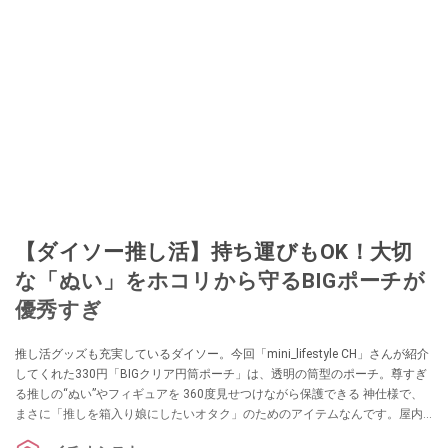
【ダイソー推し活】持ち運びもOK！大切
な「ぬい」をホコリから守るBIGポーチが
優秀すぎ
推し活グッズも充実しているダイソー。今回「mini_lifestyle CH」さんが紹介
してくれた330円「BIGクリア円筒ポーチ」は、透明の筒型のポーチ。尊すぎ
る推しの“ぬい”やフィギュアを 360度見せつけながら保護できる 神仕様で、
まさに「推しを箱入り娘にしたいオタク」のためのアイテムなんです。屋内
での保管や持ち出しにもぴったりなので、推しを汚したくないという方はぜ