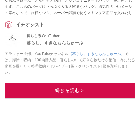
なもんちゅーぶ」さんイチオシの「メッシュミニトートバッグ」をご紹介し
ます。こちらのバッグはたっぷり入る大容量なバッグ。通気性のいいメッシ
ュ素材なので、旅行やジム、スーパー銭湯で使うスキンケア用品を入れたり
できるのだそう。
イチオシスト
暮らし系YouTuber
暮らし。すきなもんちゅーぶ
アラフォー主婦。YouTubeチャンネル
【暮らし。すきなもんちゅーぶ】
で
は、掃除・収納・100均購入品。暮らしの中で好きな物だけを配信。為になる
動画を撮りたく整理収納アドバイザー1級・クリンネスト1級を取得しまし
た。
このイチオシストの他の記事を読む
続きを読む＞