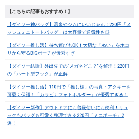
【こちらの記事もおすすめ！】
【ダイソー神バッグ】温泉やジムにいいじゃん！220円「メ
ッシュミニトートバッグ」は大容量で通気性も◎
【ダイソー推し活】持ち運びもOK！大切な「ぬい」をホコ
リから守るBIGポーチが優秀すぎ
【ダイソー結論】外出先での“メガネどこ？”を解消！220円
の「ハート型フック」が正解
【ダイソー推し活】110円で「推し様」の写真・アクキーを
可愛く保護！「カラビナフォトホルダー」が優秀すぎる！
【ダイソー新作】アウトドアにも普段使いにも便利！リュ
ックもバッグも可愛く整理できる220円「ミニポーチ」2
選！