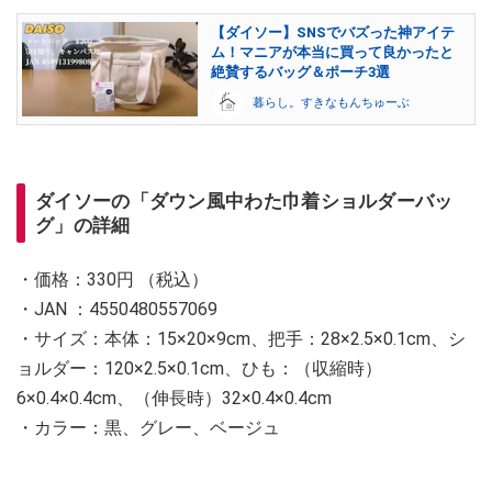
【ダイソー】SNSでバズった神アイテ
ム！マニアが本当に買って良かったと
絶賛するバッグ＆ポーチ3選
暮らし。すきなもんちゅーぶ
ダイソーの「ダウン風中わた巾着ショルダーバッ
グ」の詳細
・価格：330円 （税込）
・JAN ：4550480557069
・サイズ：本体：15×20×9cm、把手：28×2.5×0.1cm、シ
ョルダー：120×2.5×0.1cm、ひも：（収縮時）
6×0.4×0.4cm、（伸長時）32×0.4×0.4cm
・カラー：黒、グレー、ベージュ