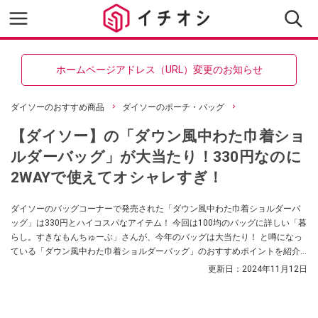
ホームページアドレス（URL）変更のお知らせ
ダイソーのおすすめ商品
ダイソーのポーチ・バッグ
【ダイソー】の「ダウン風中わた巾着ショ
ルダーバッグ」が大当たり！330円なのに
2WAYで使えてオシャレすぎ！
ダイソーのバッグコーナーで発売された「ダウン風中わた巾着ショルダーバ
ッグ」は330円とハイコスパなアイテム！ 今回は100均のバッグに詳しい「暮
らし。すきなもんちゅーぶ」さんが、今年のバッグは大当たり！ と噂になっ
ている「ダウン風中わた巾着ショルダーバッグ」のおすすめポイントを紹介
してくれました。シンプルなのにおしゃれなデザインで使い勝手も最高なの
更新日：
2024年11月12日
だとか。気になる方はぜひ参考にしてみてくださいね。