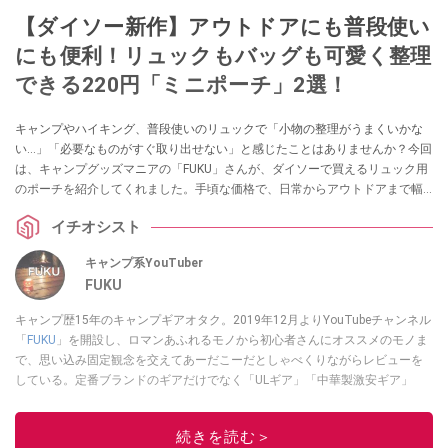
【ダイソー新作】アウトドアにも普段使い
にも便利！リュックもバッグも可愛く整理
できる220円「ミニポーチ」2選！
キャンプやハイキング、普段使いのリュックで「小物の整理がうまくいかな
い…」「必要なものがすぐ取り出せない」と感じたことはありませんか？今回
は、キャンプグッズマニアの「FUKU」さんが、ダイソーで買えるリュック用
のポーチを紹介してくれました。手頃な価格で、日常からアウトドアまで幅
広く活躍してくれますので、ぜひチェックしてみてくださいね。
イチオシスト
キャンプ系YouTuber
FUKU
キャンプ歴15年のキャンプギアオタク。2019年12月よりYouTubeチャンネル
「
FUKU
」を開設し、ロマンあふれるモノから初心者さんにオススメのモノま
で、思い込み固定観念を交えてあーだこーだとしゃべくりながらレビューを
している。定番ブランドのギアだけでなく「ULギア」「中華製激安ギア」
「100均キャンプギア」など様々なジャンルを取り上げている。
このイチオシストの他の記事を読む
続きを読む＞