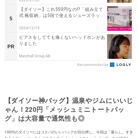
2023/07/20
【ダイソー】これ550円なの!?「組み立て
式 靴収納」は5段で使えるシューズラッ...
5
2024/12/19
ピアスをしてても痛くないヘッドホンがあ
りました
PR
Marshall Group AB
Recommended by
【ダイソー神バッグ】温泉やジムにいいじ
ゃん！220円「メッシュミニトートバッ
グ」は大容量で通気性も◎
100均のダイソーにはコスパのいいバッグが目白押し。今回は「暮らし。すき