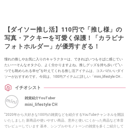
【ダイソー推し活】110円で「推し様」の
写真・アクキーを可愛く保護！「カラビナ
フォトホルダー」が優秀すぎる！
憧れの推しやお気に入りのキャラクターは、できればいつもそばに感じてい
たい――そんなオタク心、よく分かりますよね。推しグッズを持ち歩いて“い
つでも眺められる幸せ”を叶えてくれる推し活アイテムは、コスパのいいダイ
ソーがおすすめです。今回は、100均アイテムに詳しい「mini_lifestyle CH」
さんが、バッグに付けて使える推し活グッズ「カラビナフォトホルダー」を
イチオシスト
紹介してくれました。カラー展開豊富なので、推し活勢にはたまらないアイ
テムなのだとか。
雑貨紹介YouTuber
mini_lifestyle CH
"2020年から大好きな100均の雑貨などを紹介するYouTubeチャンネルを開設
いたしました 新商品や使いやすい商品、意外と使いにくかった商品など本音
でレビューしています 基本、シンプルやモノトーンの雑貨を多くご紹介して