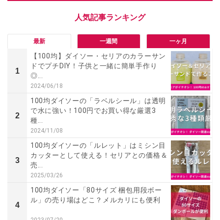
最新
一週間
一ヶ月
【100均】ダイソー・セリアのカラーサン
ドでプチDIY！子供と一緒に簡単手作り
1
◎...
2024/06/18
100均ダイソーの「ラベルシール」は透明
で水に強い！100円でお買い得な厳選3
2
種...
2024/11/08
100均ダイソーの「ルレット」はミシン目
カッターとして使える！セリアとの価格＆
3
売...
2025/03/26
100均ダイソー「80サイズ 梱包用段ボー
ル」の売り場はどこ？メルカリにも便利
4