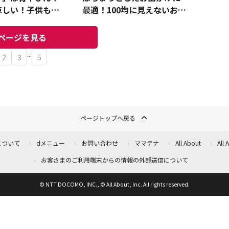
涼しい！子供も使
最適！100均に見えないおす
ズ感
すめ商品をご紹介
ページを見る
...
2
3
5
ページトップへ戻る
について
dメニュー
お問い合わせ
ママテナ
All About
All
お客さまのご利用端末からの情報の外部送信について
© NTT DOCOMO, INC., © All About, Inc. All rights reserved.