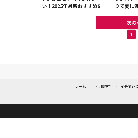
い！2025年最新おすすめ6選
りで夏に
＋α徹底比較
えるサイ
次の
1
ホーム
利用規約
イチオシ