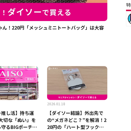
特
ん！220円「メッシュミニトートバッグ」は大容
2026.01.18
ー推し活】持ち運
【ダイソー結論】外出先で
！大切な「ぬい」を
の“メガネどこ？”を解消！2
守るBIGポーチが
20円の「ハート型フック」