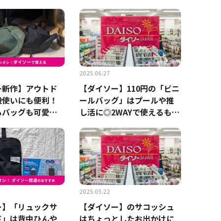
が正解
2025.06.27
ー新作】アウトド
【ダイソー】110円の「ビニ
段使いにも便利！
ールバッグ」はプールや推
もバッグも可愛く
し活に◎2WAYで使えるもの
220円「ミニポー
やクリアタイプをご紹介！
2025.05.22
ー】「リュックサ
【ダイソー】のサコッシュ
ド」は背中ひんや
はちょっとしたお出かけに