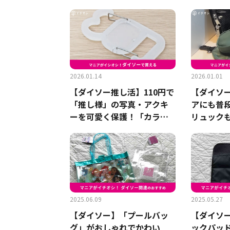
グ」は大容量で通気性も◎
優秀すぎ
2026.01.14
2026.01.01
【ダイソー推し活】110円で
【ダイソ
「推し様」の写真・アクキ
アにも普
ーを可愛く保護！「カラビ
リュック
ナフォトホルダー」が優秀
整理できる
すぎる！
チ」2選！
2025.06.09
2025.05.27
【ダイソー】「プールバッ
【ダイソ
グ」がおしゃれでかわい
ックパッ