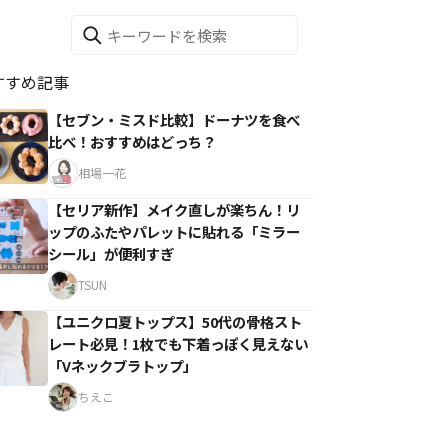
すすめ記事
【セブン・ミスド比較】ドーナツを食べ
比べ！おすすめはどっち？
相場一花
【セリア新作】メイク直しが楽ちん！リ
ップのふたやパレットに貼れる「ミラー
シール」が便利すぎ
TSUN
【ユニクロ夏トップス】50代の骨格スト
レート必見！1枚でも下着っぽく見えない
「Vネックブラトップ」
ちえこ