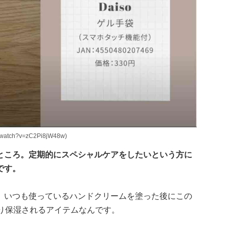
watch?v=zC2Pi8jW48w)
ところ。定期的にスペシャルケアをしたいという方に
です。
、いつも使っているハンドクリームを塗った後にこの
り保湿されるアイテムなんです。