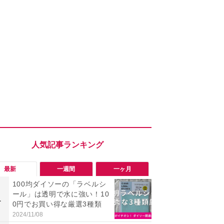
最新
一週間
一ヶ月
100均ダイソーの「ラベルシ
「勝手にデ
ール」は透明で水に強い！10
る!?」Win
1
1
0円でお買い得な厳選3種類
オフにして最
身を守る技
2024/11/08
2026/08/05