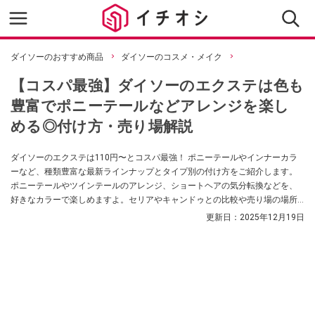
ダイソーのおすすめ商品
ダイソーのコスメ・メイク
【コスパ最強】ダイソーのエクステは色も
豊富でポニーテールなどアレンジを楽し
める◎付け方・売り場解説
ダイソーのエクステは110円〜とコスパ最強！ ポニーテールやインナーカラ
ーなど、種類豊富な最新ラインナップとタイプ別の付け方をご紹介します。
ポニーテールやツインテールのアレンジ、ショートヘアの気分転換などを、
好きなカラーで楽しめますよ。セリアやキャンドゥとの比較や売り場の場所
も網羅。初心者でも失敗しない、100均エクステで手軽にイメチェンを楽しむ
更新日：
2025年12月19日
ための完全ガイドです。