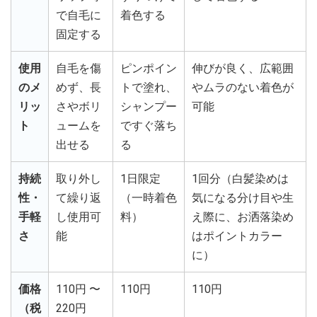
で自毛に
着色する
固定する
使用
自毛を傷
ピンポイン
伸びが良く、広範囲
のメ
めず、長
トで塗れ、
やムラのない着色が
リッ
さやボリ
シャンプー
可能
ト
ュームを
ですぐ落ち
出せる
る
持続
取り外し
1日限定
1回分（白髪染めは
性・
て繰り返
（一時着色
気になる分け目や生
手軽
し使用可
料）
え際に、お洒落染め
さ
能
はポイントカラー
に）
価格
110円 〜
110円
110円
（税
220円