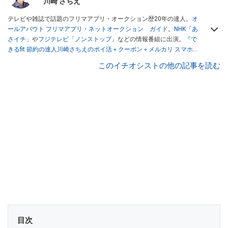
川崎 さちえ
テレビや雑誌で話題のフリマアプリ・オークション歴20年の達人。
オ
ールアバウト フリマアプリ・ネットオークション ガイド
。
NHK「あ
さイチ」
や
フジテレビ「ノンストップ」
などの情報番組に出演。
『で
きるfit 節約の達人川崎さちえのポイ活＋クーポン＋メルカリ スマホで
おトク術』（インプレス刊）
、
『「ゆる副業」のはじめかた メルカリ
このイチオシストの他の記事を読む
スマホ1つでスキマ時間に効率的に稼ぐ！』（翔泳社刊）
ほか著書多
数。ブログは
「川崎さちえのごちゃまぜ日記」
。
■経歴：2003年、夫が子育てをするために、突然会社を辞める。翌月
からの給料が０円になり、家にいながら、しかも空いた時間でできる
オークションに目をつける。しかし、取引の仕方がわからずに、まず
は落札者として参加。その後、出品者側にまわり、家の中の物を出品
しまくる。出品する物がほぼなくなってからは、仕入れを経験。ネッ
トオークションを生活の一部に取り入れるべく、「ネットオークショ
ンやフリマアプリは生活のインフラになる」という考えを持つ。また
消費税増税の社会においては、ネットオークションやフリマアプリが
家計の救世主になりえると考え、業者とは違う視点でユーザーとして
参加中。
目次