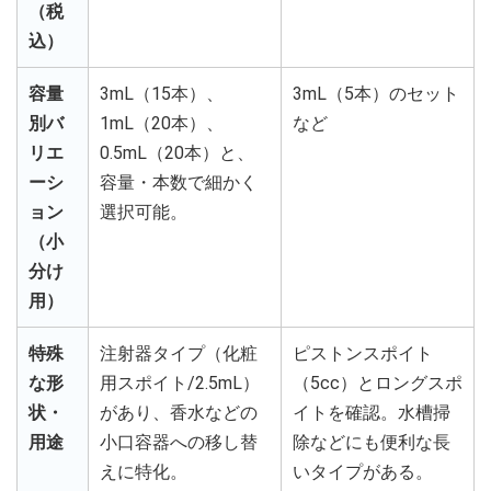
（税
込）
容量
3mL（15本）、
3mL（5本）のセット
別バ
1mL（20本）、
など
リエ
0.5mL（20本）と、
ーシ
容量・本数で細かく
ョン
選択可能。
（小
分け
用）
特殊
注射器タイプ（化粧
ピストンスポイト
な形
用スポイト/2.5mL）
（5cc）とロングスポ
状・
があり、香水などの
イトを確認。水槽掃
用途
小口容器への移し替
除などにも便利な長
えに特化。
いタイプがある。