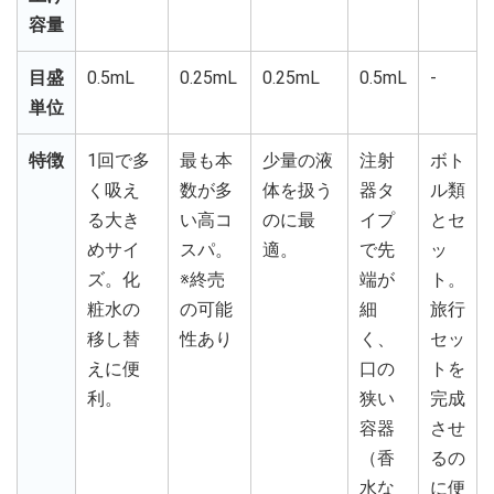
容量
目盛
0.5mL
0.25mL
0.25mL
0.5mL
-
単位
特徴
1回で多
最も本
少量の液
注射
ボト
く吸え
数が多
体を扱う
器タ
ル類
る大き
い高コ
のに最
イプ
とセ
めサイ
スパ。
適。
で先
ッ
ズ。化
※終売
端が
ト。
粧水の
の可能
細
旅行
移し替
性あり
く、
セッ
えに便
口の
トを
利。
狭い
完成
容器
させ
（香
るの
水な
に便