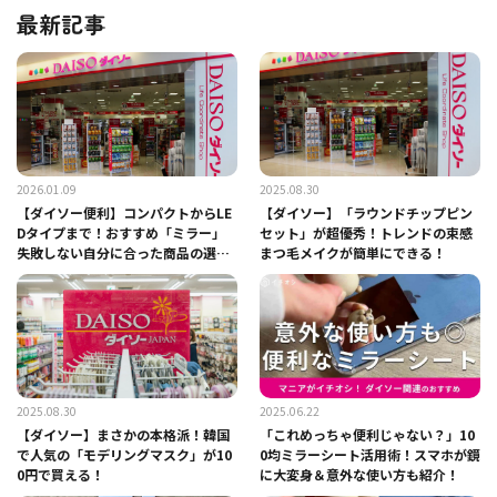
最新記事
2026.01.09
2025.08.30
【ダイソー便利】コンパクトからLE
【ダイソー】「ラウンドチップピン
Dタイプまで！おすすめ「ミラー」
セット」が超優秀！トレンドの束感
失敗しない自分に合った商品の選び
まつ毛メイクが簡単にできる！
方は？
2025.08.30
2025.06.22
【ダイソー】まさかの本格派！韓国
「これめっちゃ便利じゃない？」10
で人気の「モデリングマスク」が10
0均ミラーシート活用術！スマホが鏡
0円で買える！
に大変身＆意外な使い方も紹介！