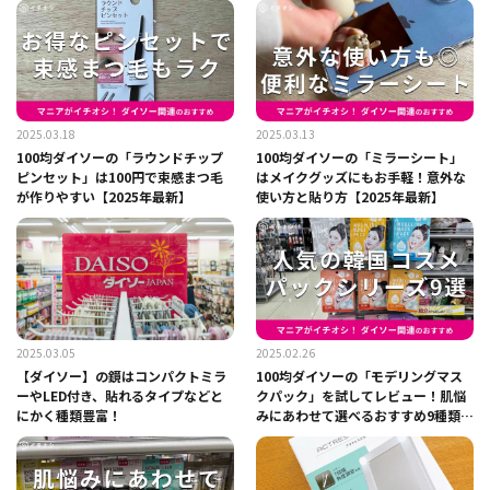
2025.03.18
2025.03.13
100均ダイソーの「ラウンドチップ
100均ダイソーの「ミラーシート」
ピンセット」は100円で束感まつ毛
はメイクグッズにもお手軽！意外な
が作りやすい【2025年最新】
使い方と貼り方【2025年最新】
2025.03.05
2025.02.26
【ダイソー】の鏡はコンパクトミラ
100均ダイソーの「モデリングマス
ーやLED付き、貼れるタイプなどと
クパック」を試してレビュー！肌悩
にかく種類豊富！
みにあわせて選べるおすすめ9種類比
較【2025年最新】