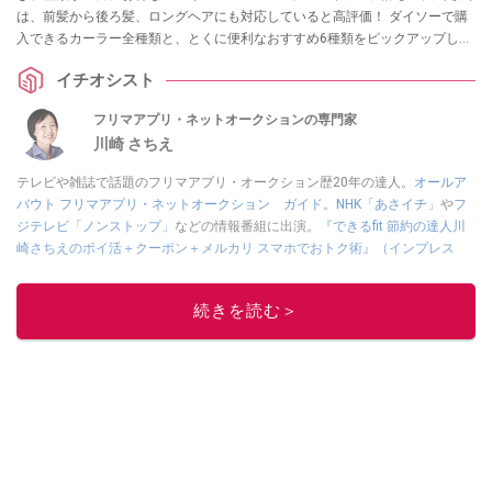
は、前髪から後ろ髪、ロングヘアにも対応していると高評価！ ダイソーで購
入できるカーラー全種類と、とくに便利なおすすめ6種類をピックアップしま
した。太さやサイズ、使い方を紹介します。
イチオシスト
フリマアプリ・ネットオークションの専門家
川崎 さちえ
テレビや雑誌で話題のフリマアプリ・オークション歴20年の達人。
オールア
バウト フリマアプリ・ネットオークション ガイド
。
NHK「あさイチ」
や
フ
ジテレビ「ノンストップ」
などの情報番組に出演。
『できるfit 節約の達人川
崎さちえのポイ活＋クーポン＋メルカリ スマホでおトク術』（インプレス
刊）
、
『「ゆる副業」のはじめかた メルカリ スマホ1つでスキマ時間に効率
的に稼ぐ！』（翔泳社刊）
ほか著書多数。ブログは
「川崎さちえのごちゃま
続きを読む＞
ぜ日記」
。
■経歴：2003年、夫が子育てをするために、突然会社を辞める。翌月からの
給料が０円になり、家にいながら、しかも空いた時間でできるオークション
に目をつける。しかし、取引の仕方がわからずに、まずは落札者として参
加。その後、出品者側にまわり、家の中の物を出品しまくる。出品する物が
ほぼなくなってからは、仕入れを経験。ネットオークションを生活の一部に
取り入れるべく、「ネットオークションやフリマアプリは生活のインフラに
なる」という考えを持つ。また消費税増税の社会においては、ネットオーク
ションやフリマアプリが家計の救世主になりえると考え、業者とは違う視点