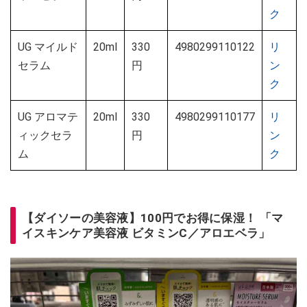
ク
UG マイルド
20ml
330
4980299110122
リ
セラム
円
ン
ク
UG アロマテ
20ml
330
4980299110177
リ
ィックセラ
円
ン
ム
ク
【ダイソーの美容液】100円でお得に保湿！ 「マ
イスキンケア美容液 ビタミンC／アロエベラ」