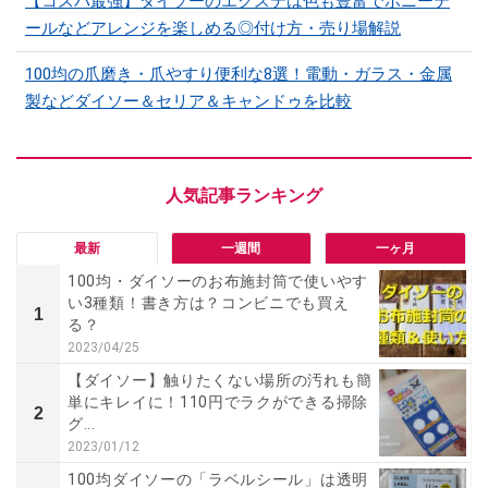
【コスパ最強】ダイソーのエクステは色も豊富でポニーテ
ールなどアレンジを楽しめる◎付け方・売り場解説
100均の爪磨き・爪やすり便利な8選！電動・ガラス・金属
製などダイソー＆セリア＆キャンドゥを比較
最新
一週間
一ヶ月
100均・ダイソーのお布施封筒で使いやす
い3種類！書き方は？コンビニでも買え
1
る？
2023/04/25
【ダイソー】触りたくない場所の汚れも簡
単にキレイに！110円でラクができる掃除
2
グ...
2023/01/12
100均ダイソーの「ラベルシール」は透明