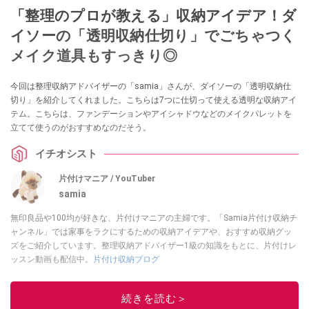
「整理のプロが教える」収納アイデア！ダ
イソーの「透明収納仕切り」でごちゃつく
メイク道具もすっきり◎
今回は整理収納アドバイザーの「samia」さんが、ダイソーの「透明収納仕
切り」を紹介してくれました。こちらは7つに仕切って使える透明な収納アイ
テム。こちらは、ファンデーションやアイシャドウなどのメイクパレットを
立てて使うのがおすすめなのだそう。
イチオシスト
片付けマニア / YouTuber
samia
無印良品や100均が好きな、片付けマニアの主婦です。「Samia片付け収納チ
ャンネル」では家事をラクにするための収納アイデアや、おすすめ収納グッ
ズをご紹介しています。整理収納アドバイザー1級の知識をもとに、片付けレ
ッスン動画も配信中。
片付け収納ブログ
このイチオシストの他の記事を読む
続きを読む＞