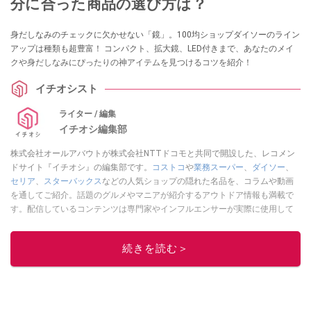
分に合った商品の選び方は？
身だしなみのチェックに欠かせない「鏡」。100均ショップダイソーのライン
アップは種類も超豊富！ コンパクト、拡大鏡、LED付きまで、あなたのメイ
クや身だしなみにぴったりの神アイテムを見つけるコツを紹介！
イチオシスト
ライター / 編集
イチオシ編集部
株式会社オールアバウトが株式会社NTTドコモと共同で開設した、レコメン
ドサイト『イチオシ』の編集部です。
コストコ
や
業務スーパー
、
ダイソー
、
セリア
、
スターバックス
などの人気ショップの隠れた名品を、コラムや動画
を通してご紹介。話題のグルメやマニアが紹介するアウトドア情報も満載で
す。配信しているコンテンツは専門家やインフルエンサーが実際に使用して
レビューしています。毎日トレンド情報をお届けしているので、ぜひ
Google
ニュースでフォロー
してください！
続きを読む＞
このイチオシストの他の記事を読む