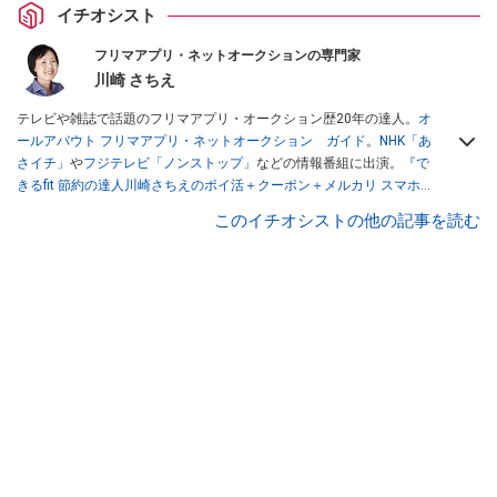
イチオシスト
フリマアプリ・ネットオークションの専門家
川崎 さちえ
テレビや雑誌で話題のフリマアプリ・オークション歴20年の達人。
オ
ールアバウト フリマアプリ・ネットオークション ガイド
。
NHK「あ
さイチ」
や
フジテレビ「ノンストップ」
などの情報番組に出演。
『で
きるfit 節約の達人川崎さちえのポイ活＋クーポン＋メルカリ スマホで
おトク術』（インプレス刊）
、
『「ゆる副業」のはじめかた メルカリ
このイチオシストの他の記事を読む
スマホ1つでスキマ時間に効率的に稼ぐ！』（翔泳社刊）
ほか著書多
数。ブログは
「川崎さちえのごちゃまぜ日記」
。
■経歴：2003年、夫が子育てをするために、突然会社を辞める。翌月
からの給料が０円になり、家にいながら、しかも空いた時間でできる
オークションに目をつける。しかし、取引の仕方がわからずに、まず
は落札者として参加。その後、出品者側にまわり、家の中の物を出品
しまくる。出品する物がほぼなくなってからは、仕入れを経験。ネッ
トオークションを生活の一部に取り入れるべく、「ネットオークショ
ンやフリマアプリは生活のインフラになる」という考えを持つ。また
消費税増税の社会においては、ネットオークションやフリマアプリが
家計の救世主になりえると考え、業者とは違う視点でユーザーとして
参加中。