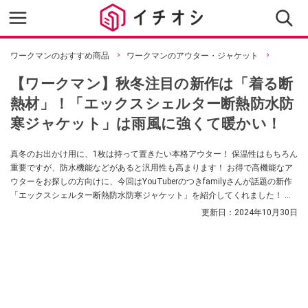
ワークマンのおすすめ商品
ワークマンのアウター・ジャケット
【ワークマン】秋冬注目の新作は「着る断
熱材」！「エックスシェルター断熱防水防
寒ジャケット」は雨風に強くて暖かい！
真冬のお出かけ用に、1枚は持って置きたい本格アウター！ 保温性はもちろん
重要ですが、防水機能などがあると汎用性も高まります！ お得で高機能なア
ウターをお探しの方向けに、今回はYouTuberのつきfamilyさんが話題の新作
「エックスシェルター断熱防水防寒ジャケット」を紹介してくれました！ 完
売必須の優秀アウターなんだとか。ぜひチェックしてみてください。
更新日：
2024年10月30日