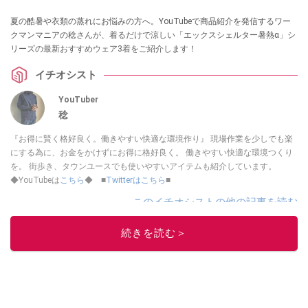
夏の酷暑や衣類の蒸れにお悩みの方へ。YouTubeで商品紹介を発信するワー
クマンマニアの稔さんが、着るだけで涼しい「エックスシェルター暑熱α」シ
リーズの最新おすすめウェア3着をご紹介します！
イチオシスト
YouTuber
稔
『お得に賢く格好良く。働きやすい快適な環境作り』 現場作業を少しでも楽
にする為に、お金をかけずにお得に格好良く。 働きやすい快適な環境つくり
を。 街歩き、タウンユースでも使いやすいアイテムも紹介しています。
◆YouTubeは
こちら
◆ ■
Twitterはこちら
■
このイチオシストの他の記事を読む
続きを読む＞