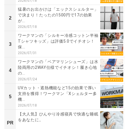
2026/07/18
猛暑のお出かけは「エックスシェルター」
で決まり！たったの1500円で17の効果
2
が...
2026/07/18
ワークマンの「シルキー冷感コットン半袖
Tシャツキッズ」は評価5.0でイチオシ！
3
保...
2026/07/31
ワークマンの「ベアマリンシューズ」は水
陸両用の2WAY仕様でイチオシ！履き心地
4
の...
2026/07/24
UVカット・遮熱機能など15の効果で厚い
支持を獲得！ワークマン「Xシェルター多
5
機...
2026/07/18
【大人気】ひんやり冷感寝具で快適な睡眠
をあなたに。
PR