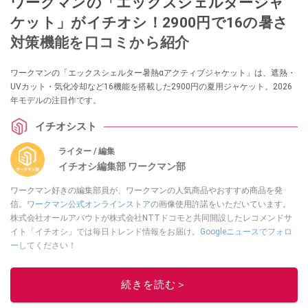
ワークマンの「エックスシェルタージャ
ケット」がイチオシ！2900円で16の暑さ
対策機能を口コミから紹介
ワークマンの「エックスシェルター暑熱αアクティブジャケット」は、遮熱・
UVカット・気化冷却など16機能を搭載した2900円の夏用ジャケット。2026
年モデルの注目作です。
イチオシスト
ライター / 編集
イチオシ編集部 ワークマン部
ワークマン好きの編集部員が、ワークマンの人気商品やおすすめ商品を発
信。
ワークマン公式オンラインストア
の画像使用許諾をいただいています。
株式会社オールアバウトが株式会社NTTドコモと共同開設したレコメンドサ
イト「イチオシ」では毎日トレンド情報をお届け。
Googleニュースでフォロ
ー
してください！
このイチオシストの他の記事を読む
続きを読む＞