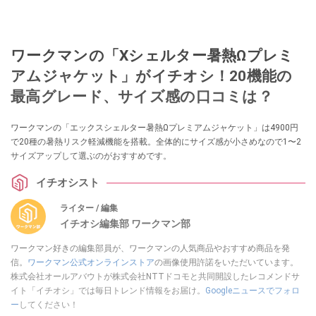
ワークマンの「Xシェルター暑熱Ωプレミ
アムジャケット」がイチオシ！20機能の
最高グレード、サイズ感の口コミは？
ワークマンの「エックスシェルター暑熱Ωプレミアムジャケット」は4900円
で20種の暑熱リスク軽減機能を搭載。全体的にサイズ感が小さめなので1〜2
サイズアップして選ぶのがおすすめです。
イチオシスト
ライター / 編集
イチオシ編集部 ワークマン部
ワークマン好きの編集部員が、ワークマンの人気商品やおすすめ商品を発
信。
ワークマン公式オンラインストア
の画像使用許諾をいただいています。
株式会社オールアバウトが株式会社NTTドコモと共同開設したレコメンドサ
イト「イチオシ」では毎日トレンド情報をお届け。
Googleニュースでフォロ
ー
してください！