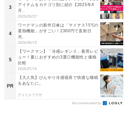
アイテムをカテゴリ別に紹介【2025年4
3
月...
2025/03/27
ワークマンの新作日傘は「マイナス15℃の
遮熱機能」がすごい！2300円で直射日
4
光...
2026/05/15
【ワークマン】「冷感レギンス」着用レビ
ュー！夏におすすめの3選◎機能性と価格
5
比較
2025/07/16
【大人気】ひんやり冷感寝具で快適な睡眠
をあなたに。
PR
アイリスプラザ
Recommended by