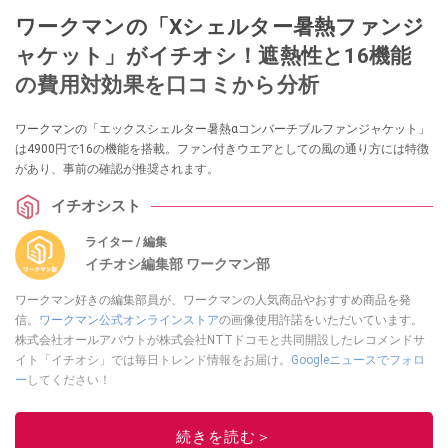
ワークマンの「Xシェルター暑熱ファンジ
ャケット」がイチオシ！遮熱性と16機能
の費用対効果を口コミから分析
ワークマンの「エックスシェルター暑熱αコンバーチブルファンジャケット」
は4900円で16の機能を搭載。ファン付きウエアとしての風の通り方には特徴
があり、事前の確認が推奨されます。
イチオシスト
ライター / 編集
イチオシ編集部 ワークマン部
ワークマン好きの編集部員が、ワークマンの人気商品やおすすめ商品を発
信。
ワークマン公式オンラインストア
の画像使用許諾をいただいています。
株式会社オールアバウトが株式会社NTTドコモと共同開設したレコメンドサ
イト「イチオシ」では毎日トレンド情報をお届け。
Googleニュースでフォロ
ー
してください！
このイチオシストの他の記事を読む
続きを読む＞