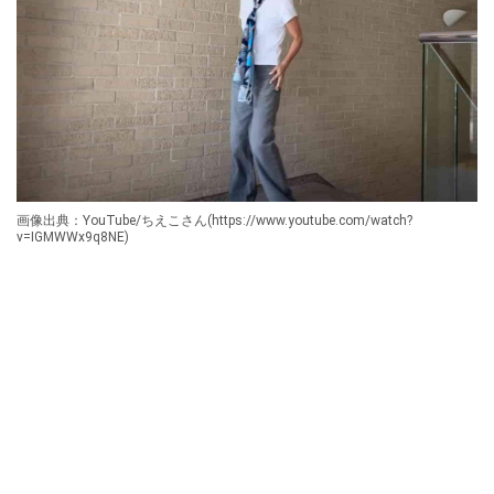
画像出典：YouTube/ちえこさん(https://www.youtube.com/watch?
v=IGMWWx9q8NE)