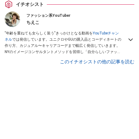
イチオシスト
ファッション系YouTuber
ちえこ
"年齢を重ねても女らしく装う"きっかけとなる動画を
YouTubeチャン
ネル
では発信しています。ユニクロやGUの購入品とコーディネートの
作り方、カジュアル〜キャリアコーデまで幅広く発信していきます。
NYのイメージコンサルタントメソッドを習得し「自分らしいファッシ
ョンスタイルづくり」テーマにイメージコンサルタントとしてアドバ
このイチオシストの他の記事を読む
イスさせていただいております。また、自身のキャリアコーデでもそ
のメソッドを活用し、経験とスキルを日々積み上げ続けている外資系
企業のコンサルタント（25年以上のキャリア）かつ２児の母です。