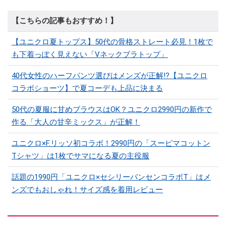
【こちらの記事もおすすめ！】
【ユニクロ夏トップス】50代の骨格ストレート必見！1枚で
も下着っぽく見えない「Vネックブラトップ」
40代女性のハーフパンツ選びはメンズが正解!?【ユニクロ
コラボショーツ】で夏コーデも上品に決まる
50代の夏服に甘めブラウスはOK？ユニクロ2990円の新作で
作る「大人の甘辛ミックス」が正解！
ユニクロ×F.リッソ初コラボ！2990円の「スーピマコットン
Tシャツ」は1枚でサマになる夏の主役服
話題の1990円「ユニクロ×セシリーバンセンコラボT」はメ
ンズでもおしゃれ！サイズ感を着用レビュー