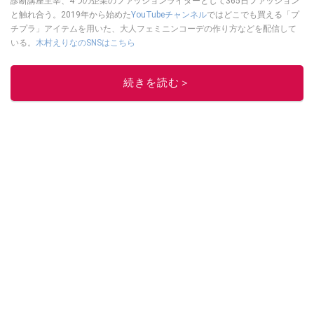
診断講座主宰、4つの企業のファッションライターとして365日ファッション
と触れ合う。2019年から始めた
YouTubeチャンネル
ではどこでも買える「プ
チプラ」アイテムを用いた、大人フェミニンコーデの作り方などを配信して
いる。
木村えりなのSNSはこちら
このイチオシストの他の記事を読む
続きを読む＞