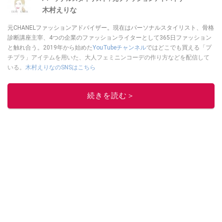
木村えりな
元CHANELファッションアドバイザー。現在はパーソナルスタイリスト、骨格
診断講座主宰、4つの企業のファッションライターとして365日ファッション
と触れ合う。2019年から始めた
YouTubeチャンネル
ではどこでも買える「プ
チプラ」アイテムを用いた、大人フェミニンコーデの作り方などを配信して
いる。
木村えりなのSNSはこちら
このイチオシストの他の記事を読む
続きを読む＞