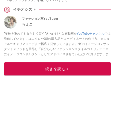
イチオシスト
ファッション系YouTuber
ちえこ
"年齢を重ねても女らしく装う"きっかけとなる動画を
YouTubeチャンネル
では
発信しています。ユニクロやGUの購入品とコーディネートの作り方、カジュ
アル〜キャリアコーデまで幅広く発信していきます。NYのイメージコンサル
タントメソッドを習得し「自分らしいファッションスタイルづくり」テーマ
にイメージコンサルタントとしてアドバイスさせていただいております。ま
た、自身のキャリアコーデでもそのメソッドを活用し、経験とスキルを日々
積み上げ続けている外資系企業のコンサルタント（25年以上のキャリア）か
続きを読む＞
つ２児の母です。
このイチオシストの他の記事を読む