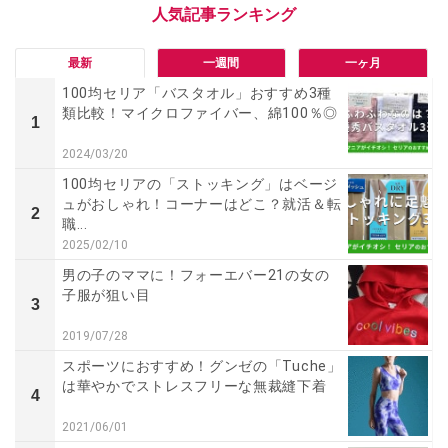
最新
一週間
一ヶ月
100均セリア「バスタオル」おすすめ3種
類比較！マイクロファイバー、綿100％◎
1
2024/03/20
100均セリアの「ストッキング」はベージ
ュがおしゃれ！コーナーはどこ？就活＆転
2
職...
2025/02/10
男の子のママに！フォーエバー21の女の
子服が狙い目
3
2019/07/28
スポーツにおすすめ！グンゼの「Tuche」
は華やかでストレスフリーな無裁縫下着
4
2021/06/01