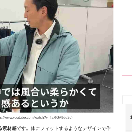
outube.com/watch?v=flaRGA9dg2c)
る素材感です。
体にフィットするようなデザインで作