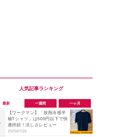
最新
一週間
一ヶ月
【ワークマン】「放熱冷感半
【今夏最強】
袖Tシャツ」は500円以下で快
万使ったレ
1
1
適持続！涼しさレビュー
プクラス」と
の冷感スラ
2025/07/20
2026/08/01