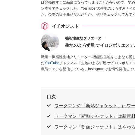
は発売後すぐに品薄になってしまうことが多いので、早め
ン本社でチェックした、YouTuberの生地のよろず屋
た。今季の目玉商品なんだとか。 ぜひチェックしてみて
イチオシスト
機能性生地クリエーター
生地のよろず屋 ナイロンポリエステ
職業：機能性生地クリエーター 機能性生地をこよなく愛している38歳。生地輸出入商社に15年以上勤務後退職し、独立。開設し
た
YouTube
チャンネル「生地のよろず屋 ナイロンポリエ
機能ウェアを配信している。Instagramでも情報発信して
目次
ワークマンの「断熱ジャケット」はワ
ワークマン「断熱ジャケット」は新素材
ワークマン「断熱ジャケット」はやわ