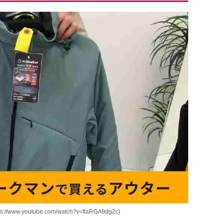
outube.com/watch?v=flaRGA9dg2c)