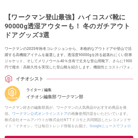
【ワークマン登山最強】ハイコスパ靴に
90000g透湿アウターも！ 冬のガチアウト
ドアグッズ3選
ワークマンの2025年秋冬コレクションから、本格的なアウトドアや登山で活
躍する高機能アイテムを厳選します。透湿度90000gを誇る超蒸れにくい防寒
ジャケット、そしてメリノウール40％含有で丈夫な登山用靴下、さらに1900
円で撥水・高耐久性を実現した登山靴を紹介します。機能性とコストパフォ
ーマンスを両立させたアイテムは必見です。
イチオシスト
ライター / 編集
イチオシ編集部 ワークマン部
ワークマン好きの編集部員が、ワークマンの人気商品やおすすめ商品を発
信。
ワークマン公式オンラインストア
の画像使用許諾をいただいています。
株式会社オールアバウトが株式会社NTTドコモと共同開設したレコメンドサ
イト「イチオシ」では毎日トレンド情報をお届け。
Googleニュースでフォロ
ー
してください！