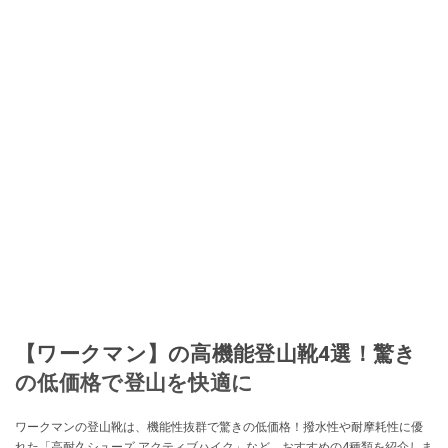
に目をつける。しかし、取引の仕方がわからずに、まずは落札者として参
加。その後、出品者側にまわり、家の中の物を出品しまくる。出品する物が
ほぼなくなってからは、仕入れを経験。ネットオークションを生活の一部に
取り入れるべく、「ネットオークションやフリマアプリは生活のインフラに
なる」という考えを持つ。また消費税増税の社会においては、ネットオーク
ションやフリマアプリが家計の救世主になりえると考え、業者とは違う視点
でユーザーとして参加中。
このイチオシストの他の記事を読む
【ワークマン】の高機能登山靴4選！驚き
の低価格で登山を快適に
ワークマンの登山靴は、機能性抜群で驚きの低価格！撥水性や耐摩耗性に優
れた「高耐久シューズ アクティブハイク」など、おすすめの4種類を紹介しま