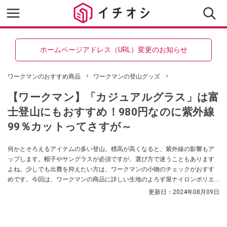
ホームページアドレス（URL）変更のお知らせ
ワークマンのおすすめ商品
ワークマンの登山グッズ
【ワークマン】「カジュアルグラス」は富
士登山にもおすすめ！980円なのに紫外線
99％カットってさすが～
何かとそろえるアイテムの多い登山。標高が高くなると、紫外線の影響もア
ップします。帽子やサングラスが必須ですが、選び方で迷うこともあります
よね。少しでも出費を抑えたい方は、ワークマンの小物のチェックがおすす
めです。今回は、ワークマンの商品に詳しい生地のよろず屋ナイロンポリエ
ステルさんが選び方のポイントと一緒に、登山にも使える「カジュアルグラ
更新日：
2024年08月09日
ス」を紹介してくれました。今年は富士登山に挑戦してみようと考えている
方も、 ぜひチェックしてみてください！