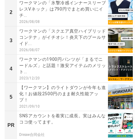
ワークマンの「氷撃冷感インナースリーブ
レスVネック」は790円でまとめ買いにイ
2
チ...
2026/08/08
ワークマンの「スクエア真空ハイブリッド
コンテナ」がイチオシ！炎天下のプールサ
3
イド...
2026/08/07
ワークマンの1900円パンツが「まるでニ
ードルズ」と話題！激安アイテムのメリッ
4
ト...
2023/12/20
【ワークマン】のライトダウンが今年も進
化！お値段2500円のまま耐久性能アッ
5
プ！
2021/09/10
SNSアカウントを着実に成長。実はみんな
ココ使ってます。
PR
Dreaw合同会社