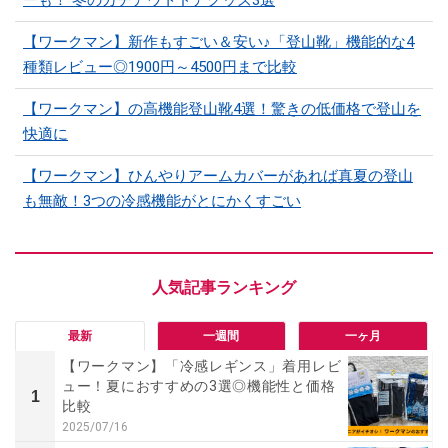
ーも！ 冬のガチアウトドアグッズ3選
【ワークマン】新作もすごい＆安い♪「登山靴」機能的な4
種類レビュー◎1900円～4500円まで比較
【ワークマン】の高機能登山靴4選！驚きの低価格で登山を
快適に
【ワークマン】ひんやりアームカバーがあれば真夏の登山
も無敵！3つの冷感機能がとにかくすごい
最新
一週間
一ヶ月
【ワークマン】「冷感レギンス」着用レビ
ュー！夏におすすめの3選◎機能性と価格
1
比較
2025/07/16