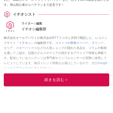
す。登山初心者からベテランまで必見です！
イチオシスト
ライター / 編集
イチオシ編集部
株式会社オールアバウトが株式会社NTTドコモと共同で開設した、レコメン
ドサイト『イチオシ』の編集部です。
コストコ
や
業務スーパー
、
ダイソー
、
セリア
、
スターバックス
などの人気ショップの隠れた名品を、コラムや動画
を通してご紹介。話題のグルメやマニアが紹介するアウトドア情報も満載で
す。配信しているコンテンツは専門家やインフルエンサーが実際に使用して
レビューしています。毎日トレンド情報をお届けしているので、ぜひ
Google
ニュースでフォロー
してください！
このイチオシストの他の記事を読む
続きを読む＞