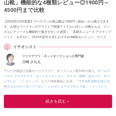
山靴」機能的な4種類レビュー◎1900円～
4500円まで比較
【2025年10月更新】ワークマンの登山靴は1900円（税込）から購入できま
す。お得なワークマンのアウトドア関連アイテムに詳しい川崎さんは、メン
ズもレディースも機能的で履きやすいと絶賛！ 「高耐久シューズ アクティブ
ハイク」を中心に、2025年新作を含むおすすめ4種類をレビュー。サイズ、
カラーも紹介します。
イチオシスト
フリマアプリ・ネットオークションの専門家
川崎 さちえ
テレビや雑誌で話題のフリマアプリ・オークション歴20年の達人。
オールア
バウト フリマアプリ・ネットオークション ガイド
。
NHK「あさイチ」
や
フ
ジテレビ「ノンストップ」
などの情報番組に出演。
『できるfit 節約の達人川
崎さちえのポイ活＋クーポン＋メルカリ スマホでおトク術』（インプレス
刊）
、
『「ゆる副業」のはじめかた メルカリ スマホ1つでスキマ時間に効率
的に稼ぐ！』（翔泳社刊）
ほか著書多数。ブログは
「川崎さちえのごちゃま
続きを読む＞
ぜ日記」
。
■経歴：2003年、夫が子育てをするために、突然会社を辞める。翌月からの
給料が０円になり、家にいながら、しかも空いた時間でできるオークション