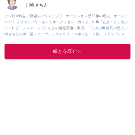
川崎 さちえ
テレビや雑誌で話題のフリマアプリ・オークション歴20年の達人。
オールア
バウト フリマアプリ・ネットオークション ガイド
。
NHK「あさイチ」
や
フ
ジテレビ「ノンストップ」
などの情報番組に出演。
『できるfit 節約の達人川
崎さちえのポイ活＋クーポン＋メルカリ スマホでおトク術』（インプレス
刊）
、
『「ゆる副業」のはじめかた メルカリ スマホ1つでスキマ時間に効率
的に稼ぐ！』（翔泳社刊）
ほか著書多数。ブログは
「川崎さちえのごちゃま
続きを読む＞
ぜ日記」
。
■経歴：2003年、夫が子育てをするために、突然会社を辞める。翌月からの
給料が０円になり、家にいながら、しかも空いた時間でできるオークション
に目をつける。しかし、取引の仕方がわからずに、まずは落札者として参
加。その後、出品者側にまわり、家の中の物を出品しまくる。出品する物が
ほぼなくなってからは、仕入れを経験。ネットオークションを生活の一部に
取り入れるべく、「ネットオークションやフリマアプリは生活のインフラに
なる」という考えを持つ。また消費税増税の社会においては、ネットオーク
ションやフリマアプリが家計の救世主になりえると考え、業者とは違う視点
でユーザーとして参加中。
このイチオシストの他の記事を読む