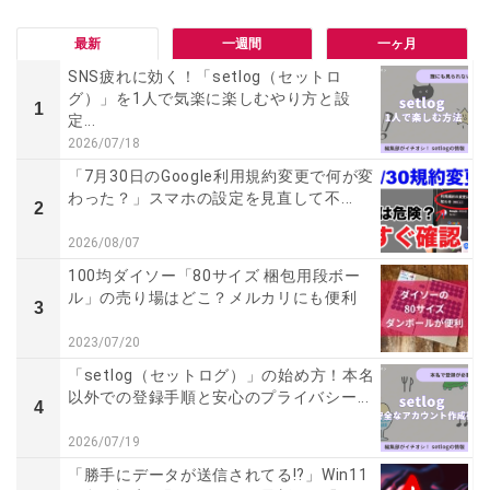
最新
一週間
一ヶ月
SNS疲れに効く！「setlog（セットロ
グ）」を1人で気楽に楽しむやり方と設
1
定...
2026/07/18
「7月30日のGoogle利用規約変更で何が変
わった？」スマホの設定を見直して不...
2
2026/08/07
100均ダイソー「80サイズ 梱包用段ボー
ル」の売り場はどこ？メルカリにも便利
3
2023/07/20
「setlog（セットログ）」の始め方！本名
以外での登録手順と安心のプライバシー...
4
2026/07/19
「勝手にデータが送信されてる!?」Win11