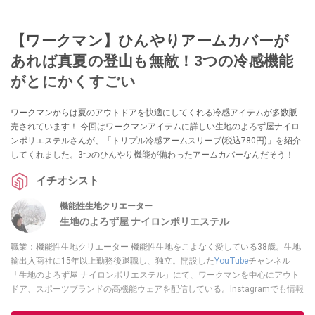
【ワークマン】ひんやりアームカバーが
あれば真夏の登山も無敵！3つの冷感機能
がとにかくすごい
ワークマンからは夏のアウトドアを快適にしてくれる冷感アイテムが多数販
売されています！ 今回はワークマンアイテムに詳しい生地のよろず屋ナイロ
ンポリエステルさんが、「トリプル冷感アームスリーブ(税込780円)」を紹介
してくれました。3つのひんやり機能が備わったアームカバーなんだそう！
イチオシスト
機能性生地クリエーター
生地のよろず屋 ナイロンポリエステル
職業：機能性生地クリエーター 機能性生地をこよなく愛している38歳。生地
輸出入商社に15年以上勤務後退職し、独立。開設した
YouTube
チャンネル
「生地のよろず屋 ナイロンポリエステル」にて、ワークマンを中心にアウト
ドア、スポーツブランドの高機能ウェアを配信している。Instagramでも情報
発信している