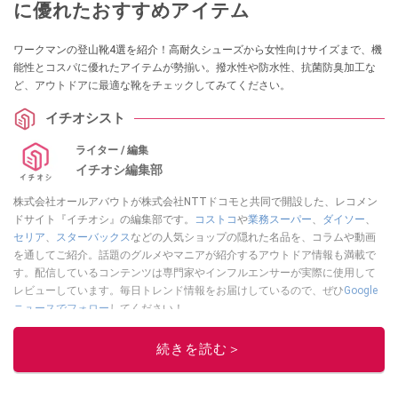
に優れたおすすめアイテム
ワークマンの登山靴4選を紹介！高耐久シューズから女性向けサイズまで、機
能性とコスパに優れたアイテムが勢揃い。撥水性や防水性、抗菌防臭加工な
ど、アウトドアに最適な靴をチェックしてみてください。
イチオシスト
ライター / 編集
イチオシ編集部
株式会社オールアバウトが株式会社NTTドコモと共同で開設した、レコメン
ドサイト『イチオシ』の編集部です。
コストコ
や
業務スーパー
、
ダイソー
、
セリア
、
スターバックス
などの人気ショップの隠れた名品を、コラムや動画
を通してご紹介。話題のグルメやマニアが紹介するアウトドア情報も満載で
す。配信しているコンテンツは専門家やインフルエンサーが実際に使用して
レビューしています。毎日トレンド情報をお届けしているので、ぜひ
Google
ニュースでフォロー
してください！
このイチオシストの他の記事を読む
続きを読む＞