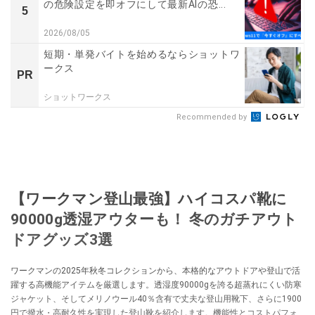
の危険設定を即オフにして最新AIの恐...
5
2026/08/05
短期・単発バイトを始めるならショットワ
ークス
PR
ショットワークス
Recommended by
【ワークマン登山最強】ハイコスパ靴に
90000g透湿アウターも！ 冬のガチアウト
ドアグッズ3選
ワークマンの2025年秋冬コレクションから、本格的なアウトドアや登山で活
躍する高機能アイテムを厳選します。透湿度90000gを誇る超蒸れにくい防寒
ジャケット、そしてメリノウール40％含有で丈夫な登山用靴下、さらに1900
円で撥水・高耐久性を実現した登山靴を紹介します。機能性とコストパフォ