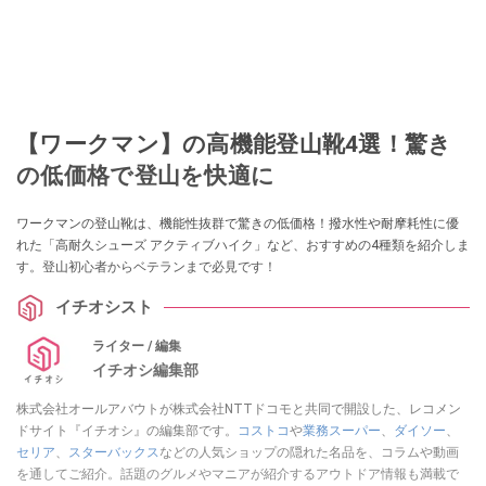
【ワークマン】の高機能登山靴4選！驚き
の低価格で登山を快適に
ワークマンの登山靴は、機能性抜群で驚きの低価格！撥水性や耐摩耗性に優
れた「高耐久シューズ アクティブハイク」など、おすすめの4種類を紹介しま
す。登山初心者からベテランまで必見です！
イチオシスト
ライター / 編集
イチオシ編集部
株式会社オールアバウトが株式会社NTTドコモと共同で開設した、レコメン
ドサイト『イチオシ』の編集部です。
コストコ
や
業務スーパー
、
ダイソー
、
セリア
、
スターバックス
などの人気ショップの隠れた名品を、コラムや動画
を通してご紹介。話題のグルメやマニアが紹介するアウトドア情報も満載で