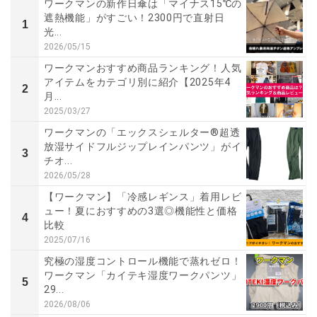
ワークマンの新作日傘は「マイナス15℃の
遮熱機能」がすごい！2300円で直射日
1
光...
2026/05/15
ワークマンおすすめ商品ランキング！人気
アイテムをカテゴリ別に紹介【2025年4
2
月...
2025/03/27
ワークマンの「エックスシェルター®超透
放湿サイドフルジップレインパンツ」がイ
3
チオ...
2026/05/28
【ワークマン】「冷感レギンス」着用レビ
ュー！夏におすすめの3選◎機能性と価格
4
比較
2025/07/16
究極の湿度コントロール機能で蒸れゼロ！
ワークマン「カイテキ湿度ワークパンツ」
5
29...
2026/08/06