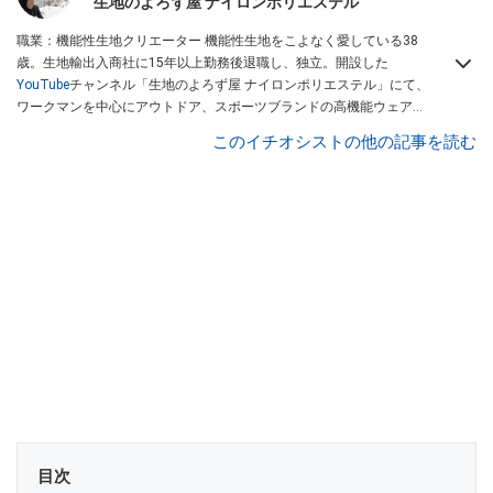
生地のよろず屋 ナイロンポリエステル
職業：機能性生地クリエーター 機能性生地をこよなく愛している38
歳。生地輸出入商社に15年以上勤務後退職し、独立。開設した
YouTube
チャンネル「生地のよろず屋 ナイロンポリエステル」にて、
ワークマンを中心にアウトドア、スポーツブランドの高機能ウェアを
配信している。Instagramでも情報発信している
このイチオシストの他の記事を読む
目次