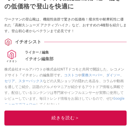
の低価格で登山を快適に
ワークマンの登山靴は、機能性抜群で驚きの低価格！撥水性や耐摩耗性に優
れた「高耐久シューズ アクティブハイク」など、おすすめの4種類を紹介しま
す。登山初心者からベテランまで必見です！
イチオシスト
ライター / 編集
イチオシ編集部
株式会社オールアバウトが株式会社NTTドコモと共同で開設した、レコメン
ドサイト『イチオシ』の編集部です。
コストコ
や
業務スーパー
、
ダイソー
、
セリア
、
スターバックス
などの人気ショップの隠れた名品を、コラムや動画
を通してご紹介。話題のグルメやマニアが紹介するアウトドア情報も満載で
す。配信しているコンテンツは専門家やインフルエンサーが実際に使用して
レビューしています。毎日トレンド情報をお届けしているので、ぜひ
Google
ニュースでフォロー
してください！
このイチオシストの他の記事を読む
続きを読む＞