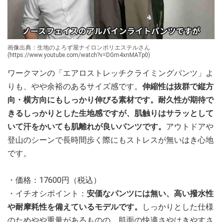
画像出典：生地のよろず屋ナイロンポリエステルさん
(https://www.youtube.com/watch?v=DGm4xnMATp0)
ワークマンの「エアロストレッチクライミングパンツ」よ
りも、やや余裕のあるサイズ感です。
伸縮性は抜群で縦方
向・横方向にもしっかり伸びる素材です。
耐久性が期待で
きるしっかりとした生地感ですが、肌触りはサラッとして
いて汗をかいても肌離れが良いパンツです。
アウトドアや
登山のシーンで長時間歩く際にもストレスが無いはき心地
です。
・価格：17600円（税込）
・イチオシポイント：
安価なパンツには無い、高い撥水性
や耐摩耗性を備えているモデルです。
しっかりとした仕様
のためやや重量があるものの、肌面の快適さやはきやすさ