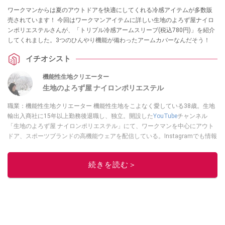
ワークマンからは夏のアウトドアを快適にしてくれる冷感アイテムが多数販
売されています！ 今回はワークマンアイテムに詳しい生地のよろず屋ナイロ
ンポリエステルさんが、「トリプル冷感アームスリーブ(税込780円)」を紹介
してくれました。3つのひんやり機能が備わったアームカバーなんだそう！
イチオシスト
機能性生地クリエーター
生地のよろず屋 ナイロンポリエステル
職業：機能性生地クリエーター 機能性生地をこよなく愛している38歳。生地
輸出入商社に15年以上勤務後退職し、独立。開設した
YouTube
チャンネル
「生地のよろず屋 ナイロンポリエステル」にて、ワークマンを中心にアウト
ドア、スポーツブランドの高機能ウェアを配信している。Instagramでも情報
発信している
このイチオシストの他の記事を読む
続きを読む＞