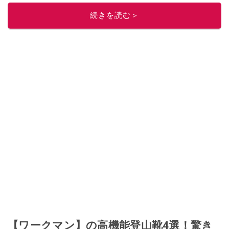
的に稼ぐ！』（翔泳社刊）
ほか著書多数。ブログは
「川崎さちえのごちゃま
続きを読む＞
ぜ日記」
。
■経歴：2003年、夫が子育てをするために、突然会社を辞める。翌月からの
給料が０円になり、家にいながら、しかも空いた時間でできるオークション
に目をつける。しかし、取引の仕方がわからずに、まずは落札者として参
加。その後、出品者側にまわり、家の中の物を出品しまくる。出品する物が
ほぼなくなってからは、仕入れを経験。ネットオークションを生活の一部に
取り入れるべく、「ネットオークションやフリマアプリは生活のインフラに
なる」という考えを持つ。また消費税増税の社会においては、ネットオーク
ションやフリマアプリが家計の救世主になりえると考え、業者とは違う視点
でユーザーとして参加中。
このイチオシストの他の記事を読む
【ワークマン】の高機能登山靴4選！驚き