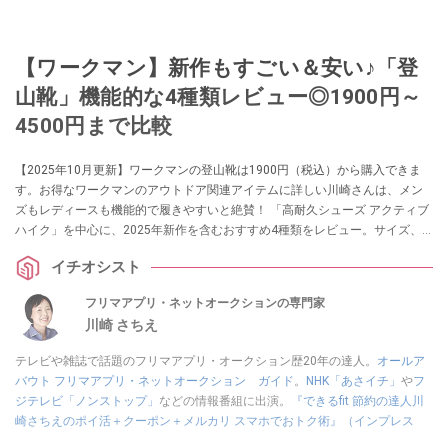
【ワークマン】新作もすごい＆安い♪「登
山靴」機能的な4種類レビュー◎1900円～
4500円まで比較
【2025年10月更新】ワークマンの登山靴は1900円（税込）から購入できま
す。お得なワークマンのアウトドア関連アイテムに詳しい川崎さんは、メン
ズもレディースも機能的で履きやすいと絶賛！ 「高耐久シューズ アクティブ
ハイク」を中心に、2025年新作を含むおすすめ4種類をレビュー。サイズ、
カラーも紹介します。
イチオシスト
フリマアプリ・ネットオークションの専門家
川崎 さちえ
テレビや雑誌で話題のフリマアプリ・オークション歴20年の達人。
オールア
バウト フリマアプリ・ネットオークション ガイド
。
NHK「あさイチ」
や
フ
ジテレビ「ノンストップ」
などの情報番組に出演。
『できるfit 節約の達人川
崎さちえのポイ活＋クーポン＋メルカリ スマホでおトク術』（インプレス
刊）
、
『「ゆる副業」のはじめかた メルカリ スマホ1つでスキマ時間に効率