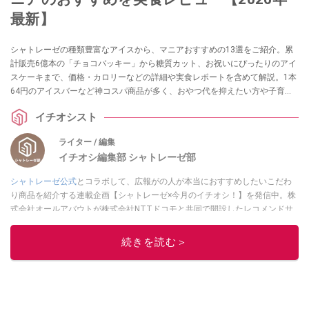
最新】
シャトレーゼの種類豊富なアイスから、マニアおすすめの13選をご紹介。累
計販売6億本の「チョコバッキー」から糖質カット、お祝いにぴったりのアイ
スケーキまで、価格・カロリーなどの詳細や実食レポートを含めて解説。1本
64円のアイスバーなど神コスパ商品が多く、おやつ代を抑えたい方や子育て
世帯も必見ですよ。ぜひ参考にしてみてくださいね。
イチオシスト
ライター / 編集
イチオシ編集部 シャトレーゼ部
シャトレーゼ公式
とコラボして、広報がの人が本当におすすめしたいこだわ
り商品を紹介する連載企画【シャトレーゼ×今月のイチオシ！】を発信中。株
式会社オールアバウトが株式会社NTTドコモと共同で開設したレコメンドサ
イト「イチオシ」編集部が、毎日トレンド情報をお届けしています。ぜひ
Googleニュースでフォロー
してください！
続きを読む＞
このイチオシストの他の記事を読む