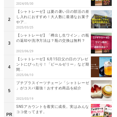
2024/05/30
【シャトレーゼ】は夏の暑い日の部活の差
し入れにおすすめ！大人数に最適なお菓子
2
やア...
2025/03/25
【シャトレーゼ】「樽出し生ワイン」の瓶
の返却や洗浄方法は？瓶の交換は無料？
3
2023/06/29
【シャトレーゼ】6月15日父の日のプレゼ
ントにぴったり！「ビールゼリー」など期
4
間...
2025/06/10
プチプラスイーツチェーン「シャトレーゼ
」がコスパ最強！おすすめ商品を紹介
5
2023/03/19
SNSアカウントを着実に成長。実はみんな
ココ使ってます。
PR