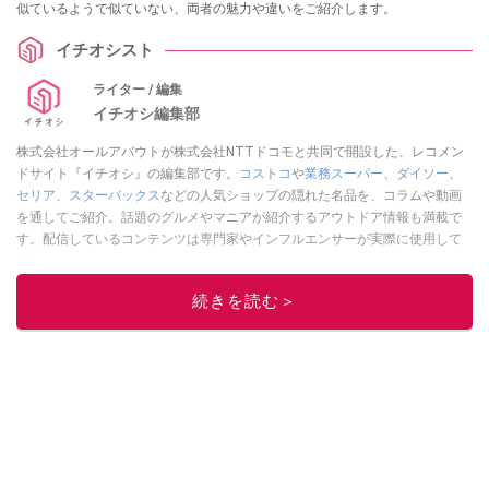
似ているようで似ていない、両者の魅力や違いをご紹介します。
イチオシスト
ライター / 編集
イチオシ編集部
株式会社オールアバウトが株式会社NTTドコモと共同で開設した、レコメン
ドサイト『イチオシ』の編集部です。
コストコ
や
業務スーパー
、
ダイソー
、
セリア
、
スターバックス
などの人気ショップの隠れた名品を、コラムや動画
を通してご紹介。話題のグルメやマニアが紹介するアウトドア情報も満載で
す。配信しているコンテンツは専門家やインフルエンサーが実際に使用して
レビューしています。毎日トレンド情報をお届けしているので、ぜひ
Google
ニュースでフォロー
してください！
続きを読む＞
このイチオシストの他の記事を読む