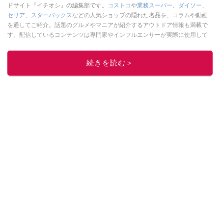
ドサイト『イチオシ』の編集部です。
コストコ
や
業務スーパー
、
ダイソー
、
セリア
、
スターバックス
などの人気ショップの隠れた名品を、コラムや動画
を通してご紹介。話題のグルメやマニアが紹介するアウトドア情報も満載で
す。配信しているコンテンツは専門家やインフルエンサーが実際に使用して
レビューしています。毎日トレンド情報をお届けしているので、ぜひ
Google
ニュースでフォロー
してください！
続きを読む＞
このイチオシストの他の記事を読む