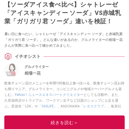
【ソーダアイス食べ比べ】シャトレーゼ
「アイスキャンディー ソーダ」VS赤城乳
業「ガリガリ君 ソーダ」違いを検証！
暑い日に食べたい、シャトレーゼ「アイスキャンディー ソーダ」と赤城乳業
「ガリガリ君 ソーダ」。どんな違いがあるのか、グルメライターの相場一花
さんが実際に食べ比べて確かめてみました。
イチオシスト
グルメライター
相場一花
飲食チェーン店のメニューを年間100食以上食べ比べる、飲食チェーン店お持
ち帰りマニア。グルメライター。コンビニグルメや地域スーパーグルメも楽
しむ。
Yahoo！ニュースエキスパートクリエイター
としても活動中。また、
久世福商店やトライアル、ワークマン女子など話題のショップにも足を運
ぶ。晋遊舎「LDK」や
「360LiFE」
、KADOKAWA
「レタスクラブ」
、集英社
「週刊プレイボーイ」、宝島社「おいしい！ シャトレーゼBOOK」などでグ
ルメライター、食の専門家として出演実績あり。
続きを読む＞
このイチオシストの他の記事を読む