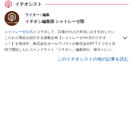
イチオシスト
ライター / 編集
イチオシ編集部 シャトレーゼ部
シャトレーゼ公式
とコラボして、広報がの人が本当におすすめしたい
こだわり商品を紹介する連載企画【シャトレーゼ×今月のイチオ
シ！】を発信中。株式会社オールアバウトが株式会社NTTドコモと共
同で開設したレコメンドサイト「イチオシ」編集部が、毎日トレンド
情報をお届けしています。ぜひ
Googleニュースでフォロー
してくださ
このイチオシストの他の記事を読む
い！