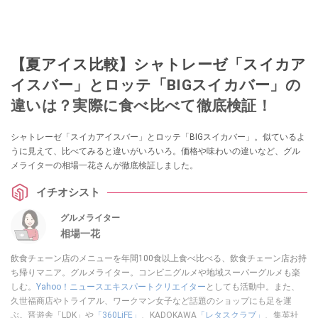
【夏アイス比較】シャトレーゼ「スイカア
イスバー」とロッテ「BIGスイカバー」の
違いは？実際に食べ比べて徹底検証！
シャトレーゼ「スイカアイスバー」とロッテ「BIGスイカバー」。似ているよ
うに見えて、比べてみると違いがいろいろ。価格や味わいの違いなど、グル
メライターの相場一花さんが徹底検証しました。
イチオシスト
グルメライター
相場一花
飲食チェーン店のメニューを年間100食以上食べ比べる、飲食チェーン店お持
ち帰りマニア。グルメライター。コンビニグルメや地域スーパーグルメも楽
しむ。
Yahoo！ニュースエキスパートクリエイター
としても活動中。また、
久世福商店やトライアル、ワークマン女子など話題のショップにも足を運
ぶ。晋遊舎「LDK」や
「360LiFE」
、KADOKAWA
「レタスクラブ」
、集英社