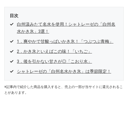
目次
白州汲みたて名水を使用！シャトレーゼの「白州名
水かき氷」3選！
1．爽やかで甘酸っぱいかき氷！「つぶつぶ青梅」
2．かき氷といえばこの味！「いちご」
3．後を引かない甘さが◎「こおり水」
シャトレーゼの「白州名水かき氷」は季節限定！
※記事内で紹介した商品を購入すると、売上の一部が当サイトに還元されるこ
とがあります。