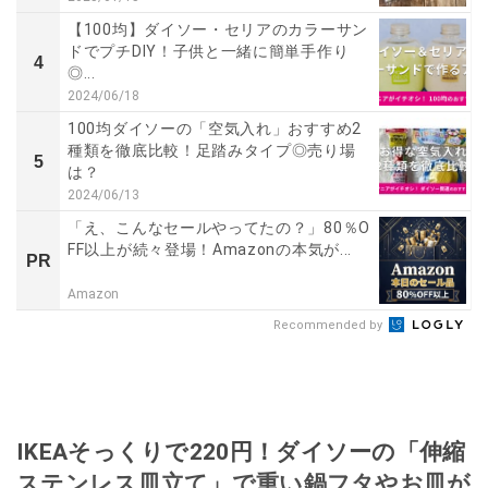
【100均】ダイソー・セリアのカラーサン
ドでプチDIY！子供と一緒に簡単手作り
4
◎...
2024/06/18
100均ダイソーの「空気入れ」おすすめ2
種類を徹底比較！足踏みタイプ◎売り場
5
は？
2024/06/13
「え、こんなセールやってたの？」80％O
FF以上が続々登場！Amazonの本気が...
PR
Amazon
Recommended by
IKEAそっくりで220円！ダイソーの「伸縮
ステンレス皿立て」で重い鍋フタやお皿が