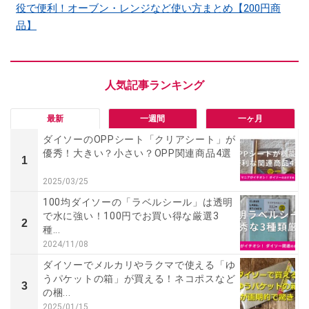
役で便利！オーブン・レンジなど使い方まとめ【200円商
品】
最新
一週間
一ヶ月
ダイソーのOPPシート「クリアシート」が
優秀！大きい？小さい？OPP関連商品4選
1
2025/03/25
100均ダイソーの「ラベルシール」は透明
で水に強い！100円でお買い得な厳選3
2
種...
2024/11/08
ダイソーでメルカリやラクマで使える「ゆ
うパケットの箱」が買える！ネコポスなど
3
の梱...
2025/01/15