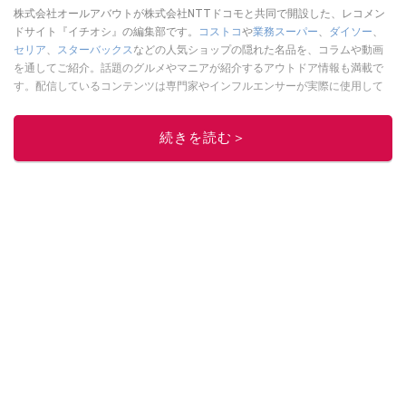
株式会社オールアバウトが株式会社NTTドコモと共同で開設した、レコメン
ドサイト『イチオシ』の編集部です。
コストコ
や
業務スーパー
、
ダイソー
、
セリア
、
スターバックス
などの人気ショップの隠れた名品を、コラムや動画
を通してご紹介。話題のグルメやマニアが紹介するアウトドア情報も満載で
す。配信しているコンテンツは専門家やインフルエンサーが実際に使用して
レビューしています。毎日トレンド情報をお届けしているので、ぜひ
Google
ニュースでフォロー
してください！
続きを読む＞
このイチオシストの他の記事を読む