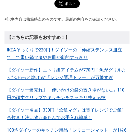
※記事内容は執筆時点のものです。最新の内容をご確認ください。
【こちらの記事もおすすめ！】
IKEAそっくりで220円！ダイソーの「伸縮ステンレス皿立
て」で重い鍋フタやお皿が劇的すっきり
【ダイソー新作】ニトリ級アイテムが770円！魚がグリルよ
り“ふわっと焼ける”「レンジ調理トレー」が万能すぎ
【ダイソー爆売れ】「使いかけの袋の置き場がない…」110
円の頑丈クリップでキッチンをスッキリ整える技
【ダイソー名品】330円「炊飯マグ」は電子レンジでご飯1
合炊き！洗い物も楽ちんでお手入れ簡単！
100均ダイソーのキッチン用品「シリコーンマット」​​が1枚6