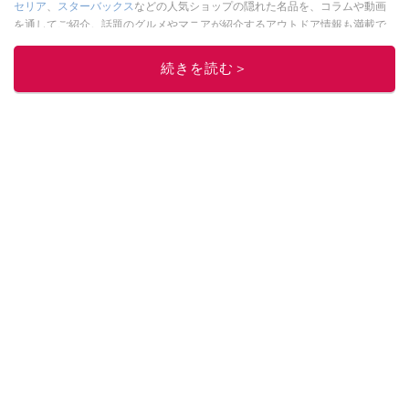
セリア
、
スターバックス
などの人気ショップの隠れた名品を、コラムや動画
を通してご紹介。話題のグルメやマニアが紹介するアウトドア情報も満載で
す。配信しているコンテンツは専門家やインフルエンサーが実際に使用して
レビューしています。毎日トレンド情報をお届けしているので、ぜひ
Google
続きを読む＞
ニュースでフォロー
してください！
このイチオシストの他の記事を読む