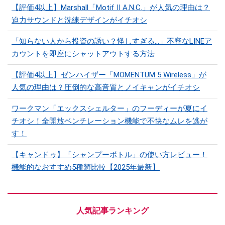
【評価4以上】Marshall「Motif II A.N.C.」が人気の理由は？
迫力サウンドと洗練デザインがイチオシ
「知らない人から投資の誘い？怪しすぎる…」不審なLINEア
カウントを即座にシャットアウトする方法
【評価4以上】ゼンハイザー「MOMENTUM 5 Wireless」が
人気の理由は？圧倒的な高音質とノイキャンがイチオシ
ワークマン「エックスシェルター」のフーディーが夏にイ
チオシ！全開放ベンチレーション機能で不快なムレを逃が
す！
【キャンドゥ】「シャンプーボトル」の使い方レビュー！
機能的なおすすめ5種類比較【2025年最新】