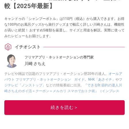
較【2025年最新】
キャンドゥの「シャンプーボトル」は110円（税込）から購入できます。お得
な100均のお風呂グッズから旅行グッズまで幅広く詳しい川崎さんは、機能性
が高いと絶賛！ おすすめ5種類を厳選し、サイズと用途を解説。実際に使って
みたレビューもお届けします。
イチオシスト
フリマアプリ・ネットオークションの専門家
川崎 さちえ
テレビや雑誌で話題のフリマアプリ・オークション歴20年の達人。
オールア
バウト フリマアプリ・ネットオークション ガイド
。
NHK「あさイチ」
や
フ
ジテレビ「ノンストップ」
などの情報番組に出演。
『できるfit 節約の達人川
崎さちえのポイ活＋クーポン＋メルカリ スマホでおトク術』（インプレス
刊）
、
『「ゆる副業」のはじめかた メルカリ スマホ1つでスキマ時間に効率
的に稼ぐ！』（翔泳社刊）
ほか著書多数。ブログは
「川崎さちえのごちゃま
続きを読む＞
ぜ日記」
。
■経歴：2003年、夫が子育てをするために、突然会社を辞める。翌月からの
給料が０円になり、家にいながら、しかも空いた時間でできるオークション
に目をつける。しかし、取引の仕方がわからずに、まずは落札者として参