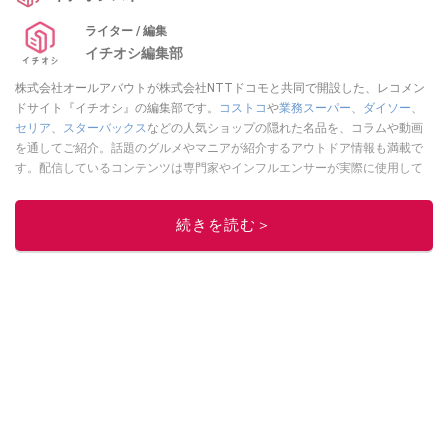
ライター / 編集
イチオシ編集部
株式会社オールアバウトが株式会社NTTドコモと共同で開設した、レコメン
ドサイト『イチオシ』の編集部です。
コストコ
や
業務スーパー
、
ダイソー
、
セリア
、
スターバックス
などの人気ショップの隠れた名品を、コラムや動画
を通してご紹介。話題のグルメやマニアが紹介するアウトドア情報も満載で
す。配信しているコンテンツは専門家やインフルエンサーが実際に使用して
レビューしています。毎日トレンド情報をお届けしているので、ぜひ
Google
ニュースでフォロー
してください！
続きを読む＞
このイチオシストの他の記事を読む