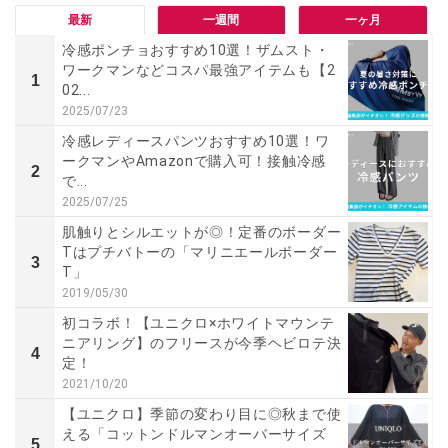
最新
一週間
一ヶ月
冷感ポンチョおすすめ10選！ザムスト・
ワークマンなどコスパ最強アイテムも【2
1
02...
2025/07/23
冷感レディースパンツおすすめ10選！ワ
ークマンやAmazonで購入可！接触冷感
2
で...
2025/07/25
肌触りとシルエットが◎！定番のボーダー
Tはプチバトーの「マリニエールボーダー
3
T」
2019/05/30
初コラボ！【ユニクロ×ホワイトマウンテ
ニアリング】のフリースが今季ヘビロテ決
4
定！
2021/10/20
【ユニクロ】季節の変わり目に◎秋まで使
える「コットンドルマンオーバーサイズ
5