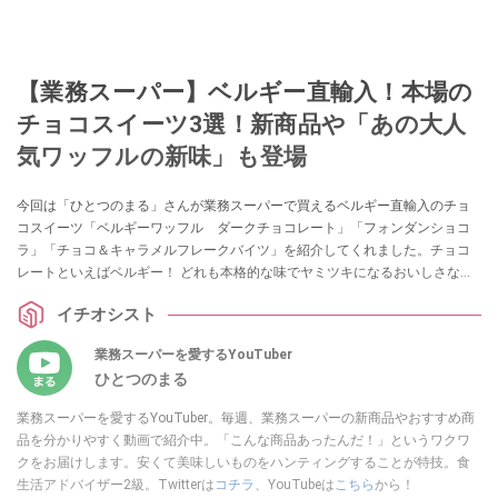
【業務スーパー】ベルギー直輸入！本場の
チョコスイーツ3選！新商品や「あの大人
気ワッフルの新味」も登場
今回は「ひとつのまる」さんが業務スーパーで買えるベルギー直輸入のチョ
コスイーツ「ベルギーワッフル ダークチョコレート」「フォンダンショコ
ラ」「チョコ＆キャラメルフレークバイツ」を紹介してくれました。チョコ
レートといえばベルギー！ どれも本格的な味でヤミツキになるおいしさなの
だとか！ 自分へのご褒美として、お茶請けとしてもおすすめな商品をピック
イチオシスト
アップしていますので、ぜひ参考にしてみてくださいね。
業務スーパーを愛するYouTuber
ひとつのまる
業務スーパーを愛するYouTuber。毎週、業務スーパーの新商品やおすすめ商
品を分かりやすく動画で紹介中。「こんな商品あったんだ！」というワクワ
クをお届けします。安くて美味しいものをハンティングすることが特技。食
生活アドバイザー2級。Twitterは
コチラ
、YouTubeは
こちら
から！