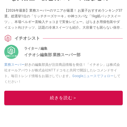
【2026年最新】業務スーパーのマニアが厳選！ お菓子おすすめランキング37
選。総選挙1位の「リッチチーズケーキ」や神コスパな「1kg紙パックスイー
ツ」、本場ベルギー直輸入チョコまで実食レビュー。ばらまき用個包装やダ
イエット向けナッツ、話題の冷凍スイーツも紹介。大容量でも困らない保存
テクニック＆劇的アレンジレシピもお届けします。「安くて美味しい」失敗
イチオシスト
しない業スーお菓子選びの決定版です。
ライター / 編集
イチオシ編集部 業務スーパー部
業務スーパー
好きの編集部員が注目商品情報を発信！「イチオシ」は株式会
社オールアバウトが株式会社NTTドコモと共同で開設したレコメンドサイ
ト。毎日トレンド情報をお届けしています。
Googleニュースでフォロー
して
ください！
このイチオシストの他の記事を読む
続きを読む＞