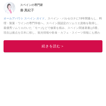
スペインの専門家
秦 真紀子
オールアバウト スペイン ガイド。
スペイン・バルセロナに18年間暮らし、料
理・製菓・ワインの専門学校へ。スペイン国認定のソムリエ資格を取得し、
最優秀ソムリエのいた「モー｣などで修業を積み、スペイン関連著書は5冊。
現在は拠点を日本に移し、観光情報や飲食・カフェ・スイーツ情報にも携わ
る。イチオシでは、
業務スーパー
・
ロピア
・
シャトレーゼ
など、食品・スイ
ーツ販売チェーンのおすすめ商品情報も発信。
著書に『スペインまるごと全
続きを読む＞
17州おいしい旅』（‎産業編集センター刊）ほか。
■経歴：ワイナリーツアー
ガイドや、飲食関連の方の視察旅行のコーディネートやガイド、スペインの
食についての講演などの経験あり。2004年より「カフェ・スイーツ」（柴田
書店）、「料理通信」（料理通信社）をはじめ、日本の雑誌やWEBサイト
に、ガストロノミー、観光、文化などについて執筆。ガイドブックの取材の
コーディネートや執筆、著書5冊あり。 現在は、拠点をバルセロナから日本に
移し、スペイン関連だけでなく日本の観光情報や飲食店についてのコンテン
ツの執筆や、広報PR、出版プロデュースなどを行う。 ■寄稿雑誌……料理通
信、カフェ・スイーツ、TARZANなど ■寄稿サイト……ぐるなびプロ、Drink
planetなど ■取材コーディネート……るるぶスペイン／ララチッタ／aruco／地
球の歩き方ほか。
このイチオシストの他の記事を読む