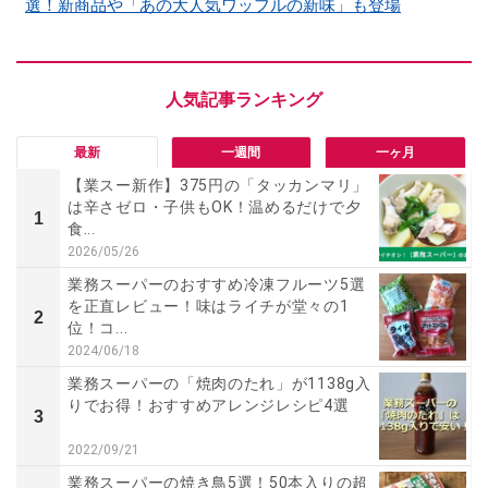
選！新商品や「あの大人気ワッフルの新味」も登場
最新
一週間
一ヶ月
【業スー新作】375円の「タッカンマリ」
は辛さゼロ・子供もOK！温めるだけで夕
1
食...
2026/05/26
業務スーパーのおすすめ冷凍フルーツ5選
を正直レビュー！味はライチが堂々の1
2
位！コ...
2024/06/18
業務スーパーの「焼肉のたれ」が1138g入
りでお得！おすすめアレンジレシピ4選
3
2022/09/21
業務スーパーの焼き鳥5選！50本入りの超