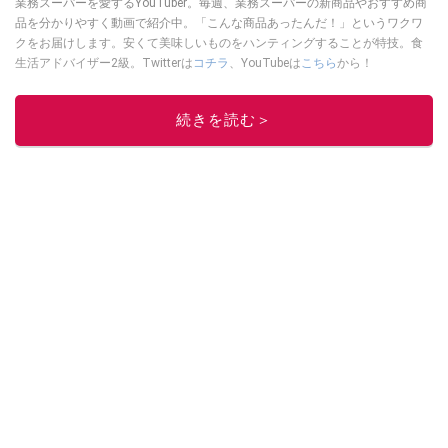
業務スーパーを愛するYouTuber。毎週、業務スーパーの新商品やおすすめ商
品を分かりやすく動画で紹介中。「こんな商品あったんだ！」というワクワ
クをお届けします。安くて美味しいものをハンティングすることが特技。食
生活アドバイザー2級。Twitterは
コチラ
、YouTubeは
こちら
から！
このイチオシストの他の記事を読む
続きを読む＞