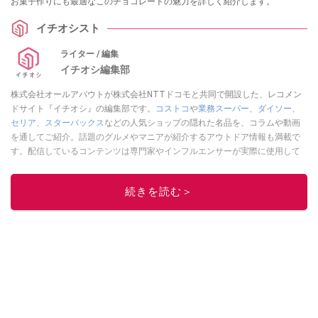
お菓子作りにも最適なこのチョコレートの魅力を詳しく紹介します。
イチオシスト
ライター / 編集
イチオシ編集部
株式会社オールアバウトが株式会社NTTドコモと共同で開設した、レコメン
ドサイト『イチオシ』の編集部です。
コストコ
や
業務スーパー
、
ダイソー
、
セリア
、
スターバックス
などの人気ショップの隠れた名品を、コラムや動画
を通してご紹介。話題のグルメやマニアが紹介するアウトドア情報も満載で
す。配信しているコンテンツは専門家やインフルエンサーが実際に使用して
レビューしています。毎日トレンド情報をお届けしているので、ぜひ
Google
ニュースでフォロー
してください！
続きを読む＞
このイチオシストの他の記事を読む