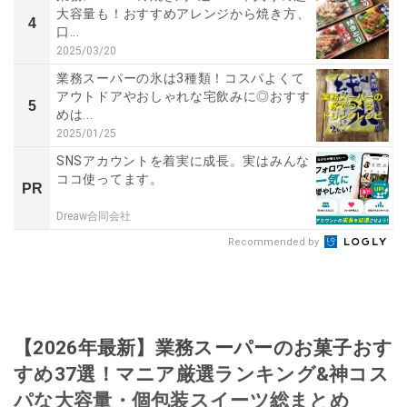
大容量も！おすすめアレンジから焼き方、
4
口...
2025/03/20
業務スーパーの氷は3種類！コスパよくて
アウトドアやおしゃれな宅飲みに◎おすす
5
めは...
2025/01/25
SNSアカウントを着実に成長。実はみんな
ココ使ってます。
PR
Dreaw合同会社
Recommended by
【2026年最新】業務スーパーのお菓子おす
すめ37選！マニア厳選ランキング&神コス
パな大容量・個包装スイーツ総まとめ