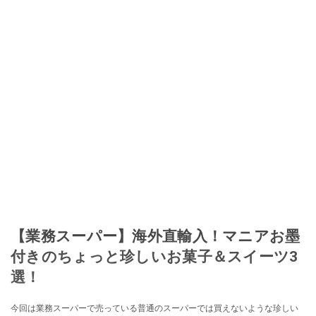
に、ガストロノミー、観光、文化などについて執筆。ガイドブックの取材の
コーディネートや執筆、著書5冊あり。 現在は、拠点をバルセロナから日本に
移し、スペイン関連だけでなく日本の観光情報や飲食店についてのコンテン
ツの執筆や、広報PR、出版プロデュースなどを行う。 ■寄稿雑誌……料理通
信、カフェ・スイーツ、TARZANなど ■寄稿サイト……ぐるなびプロ、Drink
planetなど ■取材コーディネート……るるぶスペイン／ララチッタ／aruco／地
球の歩き方ほか。
このイチオシストの他の記事を読む
【業務スーパー】海外直輸入！マニアお墨
付きのちょっと珍しいお菓子＆スイーツ3
選！
今回は業務スーパーで売っている普通のスーパーでは買えないような珍しい