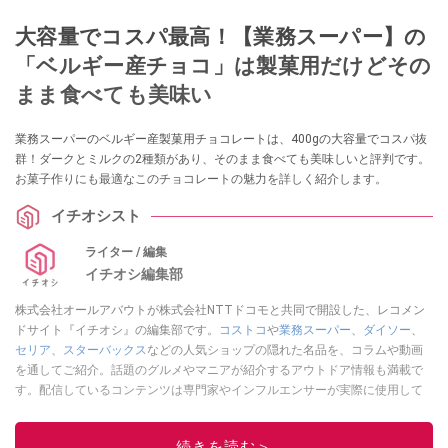
大容量でコスパ最高！【業務スーパー】の
「ベルギー産チョコ」は製菓用だけどその
まま食べても美味い
業務スーパーのベルギー産製菓用チョコレートは、400gの大容量でコスパ抜
群！ダークとミルクの2種類があり、そのまま食べても美味しいと評判です。
お菓子作りにも最適なこのチョコレートの魅力を詳しく紹介します。
イチオシスト
ライター / 編集
イチオシ編集部
株式会社オールアバウトが株式会社NTTドコモと共同で開設した、レコメン
ドサイト『イチオシ』の編集部です。
コストコ
や
業務スーパー
、
ダイソー
、
セリア
、
スターバックス
などの人気ショップの隠れた名品を、コラムや動画
を通してご紹介。話題のグルメやマニアが紹介するアウトドア情報も満載で
す。配信しているコンテンツは専門家やインフルエンサーが実際に使用して
レビューしています。毎日トレンド情報をお届けしているので、ぜひ
Google
ニュースでフォロー
してください！
続きを読む＞