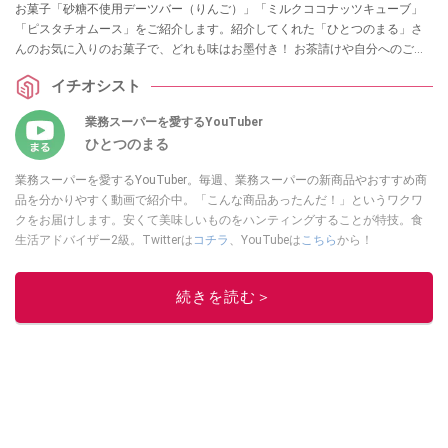
お菓子「砂糖不使用デーツバー（りんご）」「ミルクココナッツキューブ」
「ピスタチオムース」をご紹介します。紹介してくれた「ひとつのまる」さ
んのお気に入りのお菓子で、どれも味はお墨付き！ お茶請けや自分へのご褒
美にもおすすめですので、ぜひ参考にしてみてくださいね。
イチオシスト
業務スーパーを愛するYouTuber
ひとつのまる
業務スーパーを愛するYouTuber。毎週、業務スーパーの新商品やおすすめ商
品を分かりやすく動画で紹介中。「こんな商品あったんだ！」というワクワ
クをお届けします。安くて美味しいものをハンティングすることが特技。食
生活アドバイザー2級。Twitterは
コチラ
、YouTubeは
こちら
から！
このイチオシストの他の記事を読む
続きを読む＞