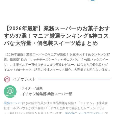
【2026年最新】業務スーパーのお菓子おす
すめ37選！マニア厳選ランキング&神コス
パな大容量・個包装スイーツ総まとめ
【2026年最新】業務スーパーのマニアが厳選！ お菓子おすすめランキング37
選。総選挙1位の「リッチチーズケーキ」や神コスパな「1kg紙パックスイー
ツ」、本場ベルギー直輸入チョコまで実食レビュー。ばらまき用個包装やダ
イエット向けナッツ、話題の冷凍スイーツも紹介。大容量でも困らない保存
テクニック＆劇的アレンジレシピもお届けします。「安くて美味しい」失敗
イチオシスト
しない業スーお菓子選びの決定版です。
ライター / 編集
イチオシ編集部 業務スーパー部
業務スーパー
好きの編集部員が注目商品情報を発信！「イチオシ」は株式会
社オールアバウトが株式会社NTTドコモと共同で開設したレコメンドサイ
ト。毎日トレンド情報をお届けしています。
Googleニュースでフォロー
して