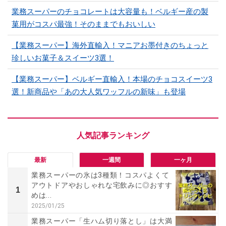
業務スーパーのチョコレートは大容量も！ベルギー産の製
菓用がコスパ最強！そのままでもおいしい
【業務スーパー】海外直輸入！マニアお墨付きのちょっと
珍しいお菓子＆スイーツ3選！
【業務スーパー】ベルギー直輸入！本場のチョコスイーツ3
選！新商品や「あの大人気ワッフルの新味」も登場
最新
一週間
一ヶ月
業務スーパーの氷は3種類！コスパよくて
アウトドアやおしゃれな宅飲みに◎おすす
1
めは...
2025/01/25
業務スーパー「生ハム切り落とし」は大満