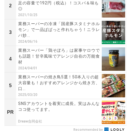
足の容量で192円（税込）！コスパ＆味も
2
◎
2021/10/25
業務スーパーの冷凍「国産豚スタミナホル
モン」で一品ぱぱっと作れちゃう！ニラレ
3
バ炒...
2024/06/16
業務スーパー「鶏そぼろ」は家事ヤロウで
も話題！甘辛風味でアレンジ自在の万能食
4
材
2024/04/01
業務スーパーの焼き鳥5選！50本入りの超
大容量も！おすすめアレンジから焼き方、
5
口...
2025/03/20
SNSアカウントを着実に成長。実はみんな
ココ使ってます。
PR
Dreaw合同会社
Recommended by