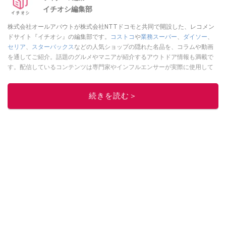
イチオシ編集部
株式会社オールアバウトが株式会社NTTドコモと共同で開設した、レコメン
ドサイト『イチオシ』の編集部です。
コストコ
や
業務スーパー
、
ダイソー
、
セリア
、
スターバックス
などの人気ショップの隠れた名品を、コラムや動画
を通してご紹介。話題のグルメやマニアが紹介するアウトドア情報も満載で
す。配信しているコンテンツは専門家やインフルエンサーが実際に使用して
レビューしています。毎日トレンド情報をお届けしているので、ぜひ
Google
ニュースでフォロー
してください！
続きを読む＞
このイチオシストの他の記事を読む