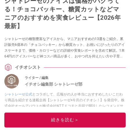
シャトレーゼのアイスは価格がバグって
る！チョコバッキー、糖質カットなどマ
ニアのおすすめを実食レビュー【2026年
最新】
シャトレーゼの種類豊富なアイスから、マニアおすすめの13選をご紹介。累
計販売6億本の「チョコバッキー」から糖質カット、お祝いにぴったりのアイ
スケーキまで、価格・カロリーなどの詳細や実食レポートを含めて解説。1本
64円のアイスバーなど神コスパ商品が多く、おやつ代を抑えたい方や子育て
世帯も必見ですよ。ぜひ参考にしてみてくださいね。
イチオシスト
ライター / 編集
イチオシ編集部 シャトレーゼ部
シャトレーゼ公式
とコラボして、広報がの人が本当におすすめしたいこだわ
り商品を紹介する連載企画【シャトレーゼ×今月のイチオシ！】を発信中。株
式会社オールアバウトが株式会社NTTドコモと共同で開設したレコメンドサ
イト「イチオシ」編集部が、毎日トレンド情報をお届けしています。ぜひ
Googleニュースでフォロー
してください！
続きを読む＞
このイチオシストの他の記事を読む