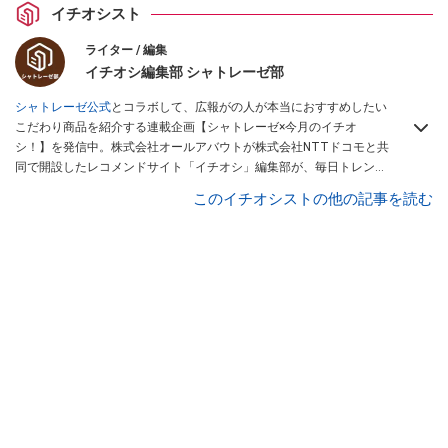
イチオシスト
ライター / 編集
イチオシ編集部 シャトレーゼ部
シャトレーゼ公式
とコラボして、広報がの人が本当におすすめしたい
こだわり商品を紹介する連載企画【シャトレーゼ×今月のイチオ
シ！】を発信中。株式会社オールアバウトが株式会社NTTドコモと共
同で開設したレコメンドサイト「イチオシ」編集部が、毎日トレンド
情報をお届けしています。ぜひ
Googleニュースでフォロー
してくださ
このイチオシストの他の記事を読む
い！