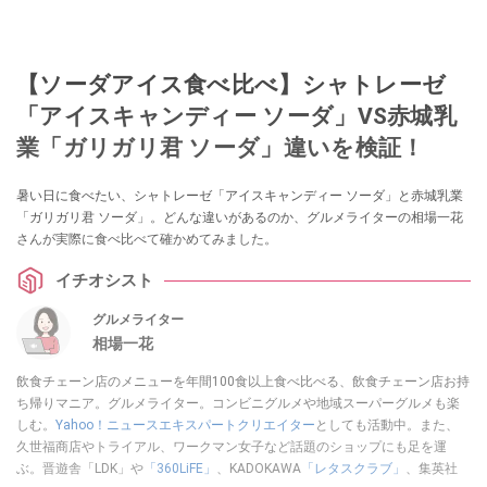
【ソーダアイス食べ比べ】シャトレーゼ
「アイスキャンディー ソーダ」VS赤城乳
業「ガリガリ君 ソーダ」違いを検証！
暑い日に食べたい、シャトレーゼ「アイスキャンディー ソーダ」と赤城乳業
「ガリガリ君 ソーダ」。どんな違いがあるのか、グルメライターの相場一花
さんが実際に食べ比べて確かめてみました。
イチオシスト
グルメライター
相場一花
飲食チェーン店のメニューを年間100食以上食べ比べる、飲食チェーン店お持
ち帰りマニア。グルメライター。コンビニグルメや地域スーパーグルメも楽
しむ。
Yahoo！ニュースエキスパートクリエイター
としても活動中。また、
久世福商店やトライアル、ワークマン女子など話題のショップにも足を運
ぶ。晋遊舎「LDK」や
「360LiFE」
、KADOKAWA
「レタスクラブ」
、集英社