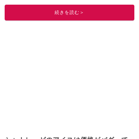
「週刊プレイボーイ」、宝島社「おいしい！ シャトレーゼBOOK」などでグ
ルメライター、食の専門家として出演実績あり。
続きを読む＞
このイチオシストの他の記事を読む