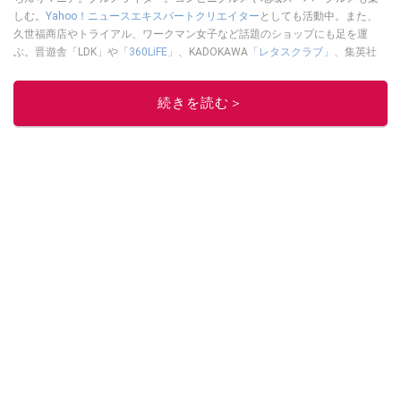
しむ。
Yahoo！ニュースエキスパートクリエイター
としても活動中。また、
久世福商店やトライアル、ワークマン女子など話題のショップにも足を運
ぶ。晋遊舎「LDK」や
「360LiFE」
、KADOKAWA
「レタスクラブ」
、集英社
「週刊プレイボーイ」、宝島社「おいしい！ シャトレーゼBOOK」などでグ
ルメライター、食の専門家として出演実績あり。
続きを読む＞
このイチオシストの他の記事を読む