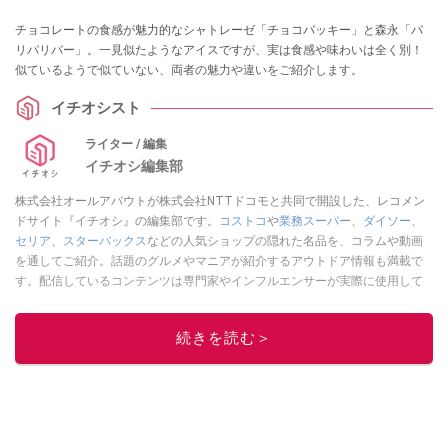
チョコレートの食感が魅力的なシャトレーゼ「チョコバッキー」と森永「パ
リパリバー」。一見似たようなアイスですが、実は食感や味わいは全く別！
似ているようで似ていない、両者の魅力や違いをご紹介します。
イチオシスト
ライター / 編集
イチオシ編集部
株式会社オールアバウトが株式会社NTTドコモと共同で開設した、レコメン
ドサイト『イチオシ』の編集部です。
コストコ
や
業務スーパー
、
ダイソー
、
セリア
、
スターバックス
などの人気ショップの隠れた名品を、コラムや動画
を通してご紹介。話題のグルメやマニアが紹介するアウトドア情報も満載で
す。配信しているコンテンツは専門家やインフルエンサーが実際に使用して
レビューしています。毎日トレンド情報をお届けしているので、ぜひ
Google
ニュースでフォロー
してください！
続きを読む＞
このイチオシストの他の記事を読む