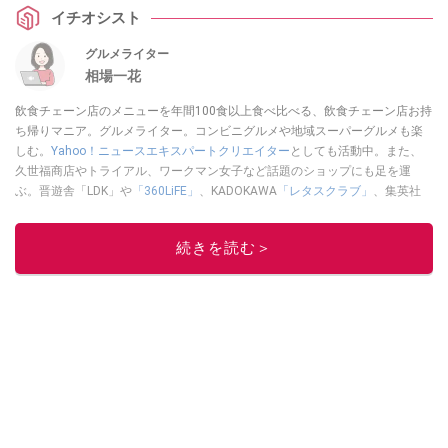
イチオシスト
グルメライター
相場一花
飲食チェーン店のメニューを年間100食以上食べ比べる、飲食チェーン店お持
ち帰りマニア。グルメライター。コンビニグルメや地域スーパーグルメも楽
しむ。
Yahoo！ニュースエキスパートクリエイター
としても活動中。また、
久世福商店やトライアル、ワークマン女子など話題のショップにも足を運
ぶ。晋遊舎「LDK」や
「360LiFE」
、KADOKAWA
「レタスクラブ」
、集英社
「週刊プレイボーイ」、宝島社「おいしい！ シャトレーゼBOOK」などでグ
ルメライター、食の専門家として出演実績あり。
続きを読む＞
このイチオシストの他の記事を読む