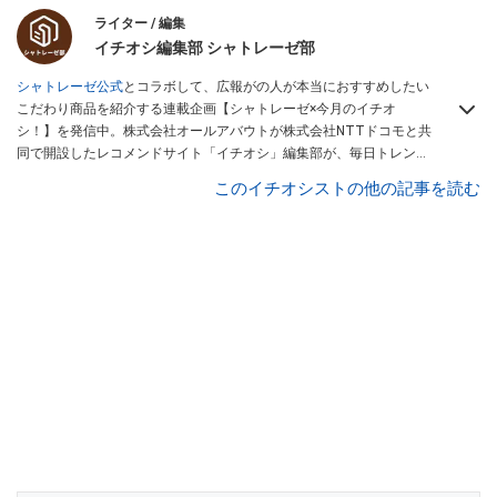
ライター / 編集
イチオシ編集部 シャトレーゼ部
シャトレーゼ公式
とコラボして、広報がの人が本当におすすめしたい
こだわり商品を紹介する連載企画【シャトレーゼ×今月のイチオ
シ！】を発信中。株式会社オールアバウトが株式会社NTTドコモと共
同で開設したレコメンドサイト「イチオシ」編集部が、毎日トレンド
情報をお届けしています。ぜひ
Googleニュースでフォロー
してくださ
このイチオシストの他の記事を読む
い！