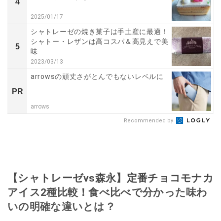
4
2025/01/17
シャトレーゼの焼き菓子は手土産に最適！
シャトー・レザンは高コスパ＆高見えで美
5
味
2023/03/13
arrowsの頑丈さがとんでもないレベルに
PR
arrows
Recommended by
【シャトレーゼvs森永】定番チョコモナカ
アイス2種比較！食べ比べで分かった味わ
いの明確な違いとは？