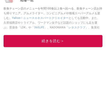
相場一花
飲食チェーン店のメニューを年間100食以上食べ比べる、飲食チェーン店お持
ち帰りマニア。グルメライター。コンビニグルメや地域スーパーグルメも楽
しむ。
Yahoo！ニュースエキスパートクリエイター
としても活動中。また、
久世福商店やトライアル、ワークマン女子など話題のショップにも足を運
ぶ。晋遊舎「LDK」や
「360LiFE」
、KADOKAWA
「レタスクラブ」
、集英社
「週刊プレイボーイ」、宝島社「おいしい！ シャトレーゼBOOK」などでグ
ルメライター、食の専門家として出演実績あり。
続きを読む＞
このイチオシストの他の記事を読む