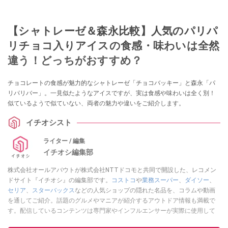
【シャトレーゼ＆森永比較】人気のパリパ
リチョコ入りアイスの食感・味わいは全然
違う！どっちがおすすめ？
チョコレートの食感が魅力的なシャトレーゼ「チョコバッキー」と森永「パ
リパリバー」。一見似たようなアイスですが、実は食感や味わいは全く別！
似ているようで似ていない、両者の魅力や違いをご紹介します。
イチオシスト
ライター / 編集
イチオシ編集部
株式会社オールアバウトが株式会社NTTドコモと共同で開設した、レコメン
ドサイト『イチオシ』の編集部です。
コストコ
や
業務スーパー
、
ダイソー
、
セリア
、
スターバックス
などの人気ショップの隠れた名品を、コラムや動画
を通してご紹介。話題のグルメやマニアが紹介するアウトドア情報も満載で
す。配信しているコンテンツは専門家やインフルエンサーが実際に使用して
レビューしています。毎日トレンド情報をお届けしているので、ぜひ
Google