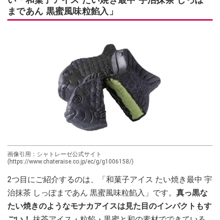
まであん 黒蜜風味粒餡入」
画像引用：シャトレーゼ公式サイト
(https://www.chateraise.co.jp/ec/g/g1006158/)
2つ目にご紹介するのは、「和菓子アイス たい焼き最中 宇
治抹茶 しっぽまであん 黒蜜風味粒餡入」です。
真っ黒な
たい焼きのようなモナカアイスは見た目のインパクトもす
ごい！
抹茶アイス・粒餡・黒蜜と和の素材でできている