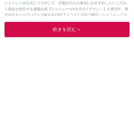
シャトレーゼ公式
とコラボして、広報がの人が本当におすすめしたいこだわ
り商品を紹介する連載企画【シャトレーゼ×今月のイチオシ！】を発信中。株
式会社オールアバウトが株式会社NTTドコモと共同で開設したレコメンドサ
イト「イチオシ」編集部が、毎日トレンド情報をお届けしています。ぜひ
Googleニュースでフォロー
してください！
続きを読む＞
このイチオシストの他の記事を読む