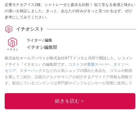
定番モナカアイス2種、シャトレーゼと森永を比較！ 似て非なる食感と味わい
の違いを検証しました。きっと、あなたの好みがきっと見つかるはず。ぜひ
参考にしてみてください。
イチオシスト
ライター / 編集
イチオシ編集部
株式会社オールアバウトが株式会社NTTドコモと共同で開設した、レコメン
ドサイト『イチオシ』の編集部です。
コストコ
や
業務スーパー
、
ダイソー
、
セリア
、
スターバックス
などの人気ショップの隠れた名品を、コラムや動画
を通してご紹介。話題のグルメやマニアが紹介するアウトドア情報も満載で
す。配信しているコンテンツは専門家やインフルエンサーが実際に使用して
レビューしています。毎日トレンド情報をお届けしているので、ぜひ
Google
ニュースでフォロー
してください！
続きを読む＞
このイチオシストの他の記事を読む