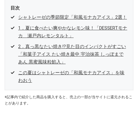
目次
シャトレーゼの季節限定「和風モナカアイス」2選！
1．夏に食べたい爽やかなレモン味！「DESSERTモナ
カ 瀬戸内レモンタルト」
2．真っ黒なたい焼き!?見た目のインパクトがすごい
「和菓子アイス たい焼き最中 宇治抹茶 しっぽまで
あん 黒蜜風味粒餡入」
この夏はシャトレーゼの「和風モナカアイス」を味
わおう
※記事内で紹介した商品を購入すると、売上の一部が当サイトに還元されるこ
とがあります。