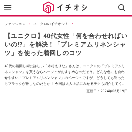
ファッション
ユニクロのイチオシ！
【ユニクロ】40代女性「何を合わせればい
いの!?」を解決！「プレミアムリネンシャ
ツ」を使った着回しのコツ
40代の着回し術に詳しい「木村えりな」さんは、ユニクロの「プレミアムリ
ネンシャツ」を買うならベージュがおすすめなのだそう。どんな色にも合わ
せやすい「プレミアムリネンシャツ」のベージュですが、どうしても迷った
らブラックが推しなのだとか！ 今回は大人上品にみせるテクも紹介してくれ
ましたので、ブラック×ベージュの色合わせがお好きな方はぜひ参考にしてみ
更新日：
2024年06月19日
てくださいね。