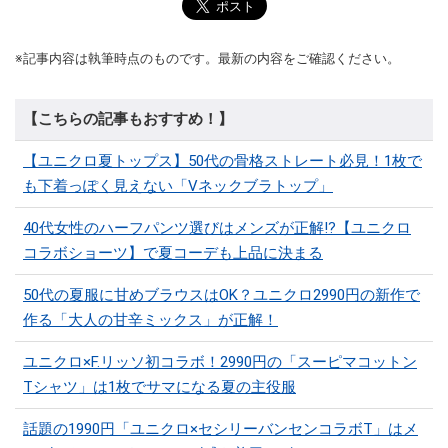
※記事内容は執筆時点のものです。最新の内容をご確認ください。
【こちらの記事もおすすめ！】
【ユニクロ夏トップス】50代の骨格ストレート必見！1枚で
も下着っぽく見えない「Vネックブラトップ」
40代女性のハーフパンツ選びはメンズが正解!?【ユニクロ
コラボショーツ】で夏コーデも上品に決まる
50代の夏服に甘めブラウスはOK？ユニクロ2990円の新作で
作る「大人の甘辛ミックス」が正解！
ユニクロ×F.リッソ初コラボ！2990円の「スーピマコットン
Tシャツ」は1枚でサマになる夏の主役服
話題の1990円「ユニクロ×セシリーバンセンコラボT」はメ