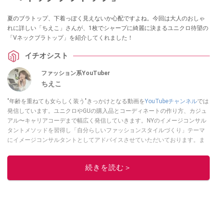
夏のブラトップ、下着っぽく見えないか心配ですよね。今回は大人のおしゃ
れに詳しい「ちえこ」さんが、1枚でシャープに綺麗に決まるユニクロ待望の
「Vネックブラトップ」を紹介してくれました！
イチオシスト
ファッション系YouTuber
ちえこ
"年齢を重ねても女らしく装う"きっかけとなる動画を
YouTubeチャンネル
では
発信しています。ユニクロやGUの購入品とコーディネートの作り方、カジュ
アル〜キャリアコーデまで幅広く発信していきます。NYのイメージコンサル
タントメソッドを習得し「自分らしいファッションスタイルづくり」テーマ
にイメージコンサルタントとしてアドバイスさせていただいております。ま
た、自身のキャリアコーデでもそのメソッドを活用し、経験とスキルを日々
積み上げ続けている外資系企業のコンサルタント（25年以上のキャリア）か
続きを読む＞
つ２児の母です。
このイチオシストの他の記事を読む