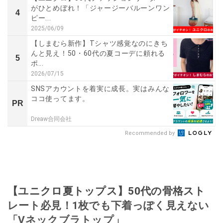
がひとめぼれ！「ジャージーバルーンワン
4
ピー...
2025/06/09
【しまむら新作】Tシャツ感覚なのにきち
んと見え！50・60代の夏コーデに頼れる
5
ポ...
2026/07/15
SNSアカウントを着実に成長。実はみんな
ココ使ってます。
PR
Dreaw合同会社
Recommended by
【ユニクロ夏トップス】50代の骨格スト
レート必見！1枚でも下着っぽく見えない
「Vネックブラトップ」