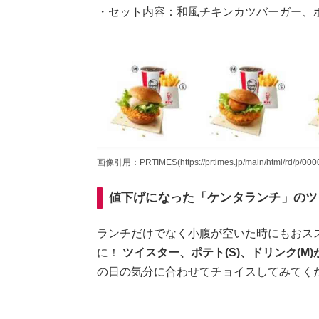
・セット内容：和風チキンカツバーガー、ポテ
画像引用：PRTIMES(https://prtimes.jp/main/html/rd/p/000
値下げになった「ケンタランチ」のツ
ランチだけでなく小腹が空いた時にもおス
に！
ツイスター、ポテト(S)、ドリンク(M
の日の気分に合わせてチョイスしてみてく