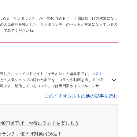
楽しめる「ケンタランチ」が一律40円値下げ！ 今回は値下げの対象になっ
の人気商品を軸とした「ケンタランチ」のセットが対象になっているの
してみてくださいね。
開設した、レコメンドサイト『イチオシ』の編集部です。
コスト
どの人気ショップの隠れた名品を、コラムや動画を通してご紹
載です。配信しているコンテンツは専門家やインフルエンサー
をお届けしているので、ぜひ
Googleニュースでフォロー
してく
このイチオシストの他の記事を読む
40円値下げ！お得にランチを楽しもう
ンタランチ」値下げ対象は16品！