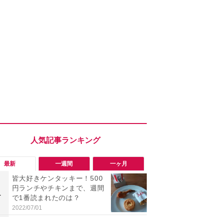
最新
一週間
一ヶ月
皆大好きケンタッキー！500
「勝手にデ
円ランチやチキンまで、週間
る!?」Win
1
1
で1番読まれたのは？
オフにして最
身を守る技
2022/07/01
2026/08/05