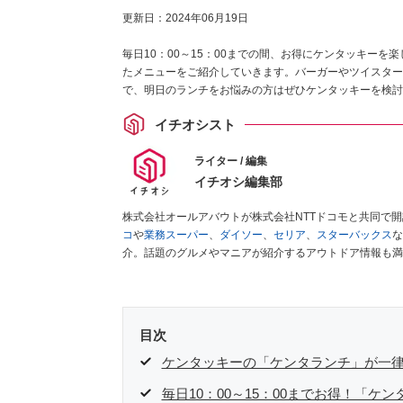
更新日：
2024年06月19日
毎日10：00～15：00までの間、お得にケンタッキーを
たメニューをご紹介していきます。バーガーやツイスター
で、明日のランチをお悩みの方はぜひケンタッキーを検討
イチオシスト
ライター / 編集
イチオシ編集部
株式会社オールアバウトが株式会社NTTドコモと共同で
コ
や
業務スーパー
、
ダイソー
、
セリア
、
スターバックス
な
介。話題のグルメやマニアが紹介するアウトドア情報も満
が実際に使用してレビューしています。毎日トレンド情報
ださい！
目次
ケンタッキーの「ケンタランチ」が一律
毎日10：00～15：00までお得！「ケ