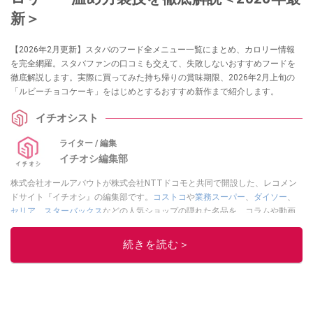
新＞
【2026年2月更新】スタバのフード全メニュー一覧にまとめ、カロリー情報
を完全網羅。スタバファンの口コミも交えて、失敗しないおすすめフードを
徹底解説します。実際に買ってみた持ち帰りの賞味期限、2026年2月上旬の
「ルビーチョコケーキ」をはじめとするおすすめ新作まで紹介します。
イチオシスト
ライター / 編集
イチオシ編集部
株式会社オールアバウトが株式会社NTTドコモと共同で開設した、レコメン
ドサイト『イチオシ』の編集部です。
コストコ
や
業務スーパー
、
ダイソー
、
セリア
、
スターバックス
などの人気ショップの隠れた名品を、コラムや動画
を通してご紹介。話題のグルメやマニアが紹介するアウトドア情報も満載で
す。配信しているコンテンツは専門家やインフルエンサーが実際に使用して
続きを読む＞
レビューしています。毎日トレンド情報をお届けしているので、ぜひ
Google
ニュースでフォロー
してください！
このイチオシストの他の記事を読む