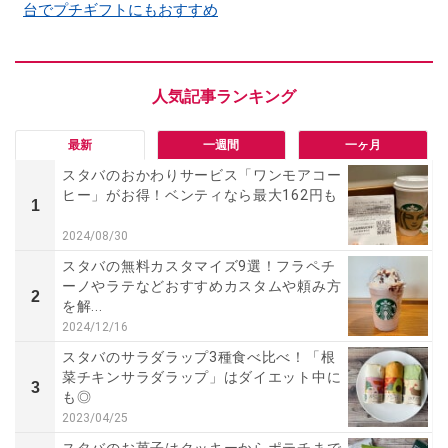
台でプチギフトにもおすすめ
最新
一週間
一ヶ月
スタバのおかわりサービス「ワンモアコー
ヒー」がお得！ベンティなら最大162円も
1
2024/08/30
スタバの無料カスタマイズ9選！フラペチ
ーノやラテなどおすすめカスタムや頼み方
2
を解...
2024/12/16
スタバのサラダラップ3種食べ比べ！「根
菜チキンサラダラップ」はダイエット中に
3
も◎
2023/04/25