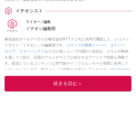
イチオシスト
ライター / 編集
イチオシ編集部
株式会社オールアバウトが株式会社NTTドコモと共同で開設した、レコメン
ドサイト『イチオシ』の編集部です。
コストコ
や
業務スーパー
、
ダイソー
、
セリア
、
スターバックス
などの人気ショップの隠れた名品を、コラムや動画
を通してご紹介。話題のグルメやマニアが紹介するアウトドア情報も満載で
す。配信しているコンテンツは専門家やインフルエンサーが実際に使用して
レビューしています。毎日トレンド情報をお届けしているので、ぜひ
Google
ニュースでフォロー
してください！
続きを読む＞
このイチオシストの他の記事を読む