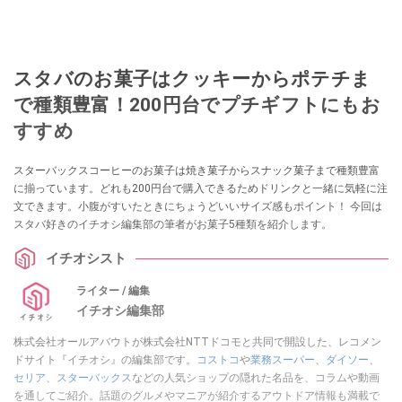
スタバのお菓子はクッキーからポテチま
で種類豊富！200円台でプチギフトにもお
すすめ
スターバックスコーヒーのお菓子は焼き菓子からスナック菓子まで種類豊富
に揃っています。どれも200円台で購入できるためドリンクと一緒に気軽に注
文できます。小腹がすいたときにちょうどいいサイズ感もポイント！ 今回は
スタバ好きのイチオシ編集部の筆者がお菓子5種類を紹介します。
イチオシスト
ライター / 編集
イチオシ編集部
株式会社オールアバウトが株式会社NTTドコモと共同で開設した、レコメン
ドサイト『イチオシ』の編集部です。
コストコ
や
業務スーパー
、
ダイソー
、
セリア
、
スターバックス
などの人気ショップの隠れた名品を、コラムや動画
を通してご紹介。話題のグルメやマニアが紹介するアウトドア情報も満載で