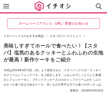
ホームページアドレス（URL）変更のお知らせ
スターバックスのおすすめ商品
スタバのフードメニュー
美味しすぎてホールで食べたい！【スタ
バ】塩気のあるクッキーとふわふわの生地
が最高！新作ケーキをご紹介
今回は2024年4月10日（水）より発売された、スターバックスの「クッキー
＆クリームシフォンケーキ」をご紹介します。ふわふわでしっとりした食感
のシフォンケーキに、ブラッククッキー入りのホイップクリームがたっぷり
かかった食べ応えのあるケーキ。甘いものが苦手な方でも食べやすいさっぱ
りした甘さなので、老若男女から愛されている一皿です。今回はそんなスタ
更新日：
2024年04月20日
ーバックスの「クッキー＆クリームシフォンケーキ」をゆうモグスイーツさ
んが実食レポートしてくれましたので、ぜひ参考にしてみてくださいね