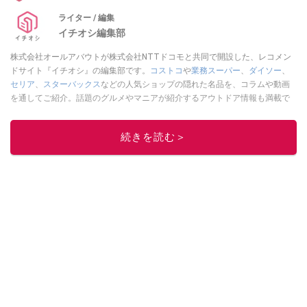
ライター / 編集
イチオシ編集部
株式会社オールアバウトが株式会社NTTドコモと共同で開設した、レコメン
ドサイト『イチオシ』の編集部です。
コストコ
や
業務スーパー
、
ダイソー
、
セリア
、
スターバックス
などの人気ショップの隠れた名品を、コラムや動画
を通してご紹介。話題のグルメやマニアが紹介するアウトドア情報も満載で
す。配信しているコンテンツは専門家やインフルエンサーが実際に使用して
レビューしています。毎日トレンド情報をお届けしているので、ぜひ
Google
続きを読む＞
ニュースでフォロー
してください！
このイチオシストの他の記事を読む