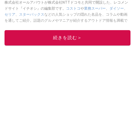
株式会社オールアバウトが株式会社NTTドコモと共同で開設した、レコメン
ドサイト『イチオシ』の編集部です。
コストコ
や
業務スーパー
、
ダイソー
、
セリア
、
スターバックス
などの人気ショップの隠れた名品を、コラムや動画
を通してご紹介。話題のグルメやマニアが紹介するアウトドア情報も満載で
す。配信しているコンテンツは専門家やインフルエンサーが実際に使用して
レビューしています。毎日トレンド情報をお届けしているので、ぜひ
Google
続きを読む＞
ニュースでフォロー
してください！
このイチオシストの他の記事を読む