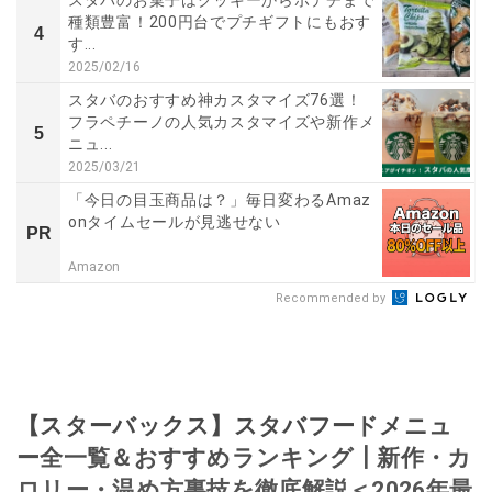
スタバのお菓子はクッキーからポテチまで
種類豊富！200円台でプチギフトにもおす
4
す...
2025/02/16
スタバのおすすめ神カスタマイズ76選！
フラペチーノの人気カスタマイズや新作メ
5
ニュ...
2025/03/21
「今日の目玉商品は？」毎日変わるAmaz
onタイムセールが見逃せない
PR
Amazon
Recommended by
【スターバックス】スタバフードメニュ
ー全一覧＆おすすめランキング┃新作・カ
ロリー・温め方裏技を徹底解説＜2026年最