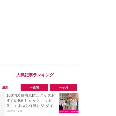
最新
一週間
一ヶ月
100均の靴擦れ防止グッズお
【評価4以上】M
すすめ9選！ かかと・つま
JOR V」
1
1
先・くるぶし保護に◎ ダイソ
力のサウン
ー・セリア・キャンドゥ
リーがイチ
2025/01/31
2026/08/03