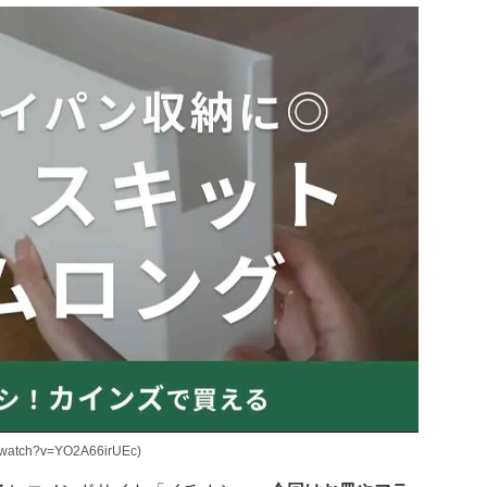
watch?v=YO2A66irUEc)