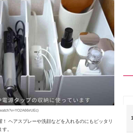
watch?v=YO2A66irUEc)
躍！ ヘアスプレーや洗顔などを入れるのにもピッタリ
ます。