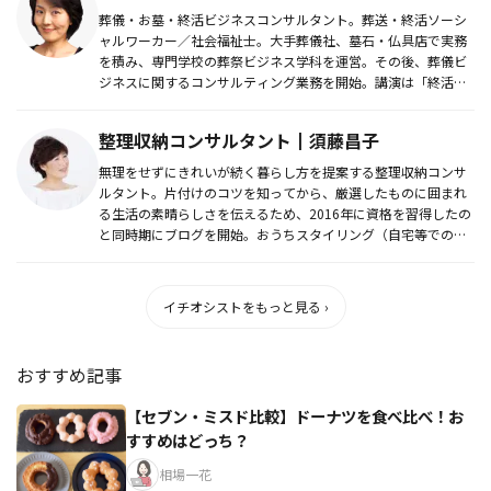
葬儀・お墓・終活ビジネスコンサルタント。葬送・終活ソーシ
ャルワーカー／社会福祉士。大手葬儀社、墓石・仏具店で実務
を積み、専門学校の葬祭ビジネス学科を運営。その後、葬儀ビ
ジネスに関するコンサルティング業務を開始。講演は「終活」
「葬儀」「お墓」...
整理収納コンサルタント┃須藤昌子
無理をせずにきれいが続く暮らし方を提案する整理収納コンサ
ルタント。片付けのコツを知ってから、厳選したものに囲まれ
る生活の素晴らしさを伝えるため、2016年に資格を習得したの
と同時期にブログを開始。おうちスタイリング（自宅等でのセ
ミナー）や片...
イチオシストをもっと見る ›
おすすめ記事
【セブン・ミスド比較】ドーナツを食べ比べ！お
すすめはどっち？
相場一花