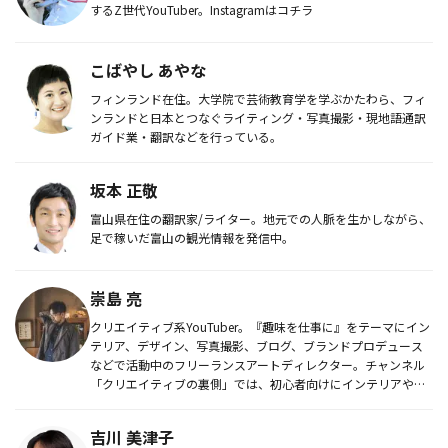
するZ世代YouTuber。Instagramはコチラ
こばやし あやな
フィンランド在住。大学院で芸術教育学を学ぶかたわら、フィ
ンランドと日本とつなぐライティング・写真撮影・現地語通訳
ガイド業・翻訳などを行っている。
坂本 正敬
富山県在住の翻訳家/ライター。地元での人脈を生かしながら、
足で稼いだ富山の観光情報を発信中。
崇島 亮
クリエイティブ系YouTuber。『趣味を仕事に』をテーマにイン
テリア、デザイン、写真撮影、ブログ、ブランドプロデュース
などで活動中のフリーランスアートディレクター。チャンネル
「クリエイティブの裏側」では、初心者向けにインテリアや写
真などク...
吉川 美津子