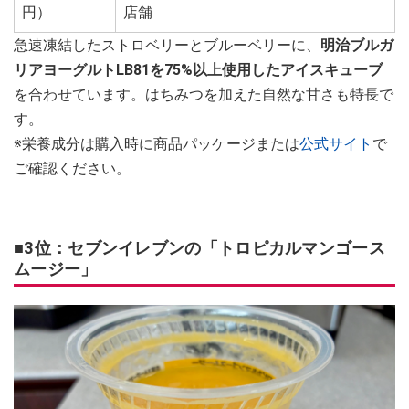
円）
店舗
急速凍結したストロベリーとブルーベリーに、
明治ブルガ
リアヨーグルトLB81を75%以上使用したアイスキューブ
を合わせています。はちみつを加えた自然な甘さも特長で
す。
※栄養成分は購入時に商品パッケージまたは
公式サイト
で
ご確認ください。
■3位：セブンイレブンの「トロピカルマンゴース
ムージー」