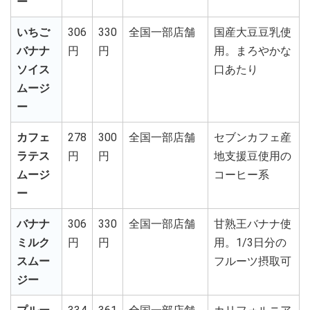
ー
いちご
306
330
全国一部店舗
国産大豆豆乳使
バナナ
円
円
用。まろやかな
ソイス
口あたり
ムージ
ー
カフェ
278
300
全国一部店舗
セブンカフェ産
ラテス
円
円
地支援豆使用の
ムージ
コーヒー系
ー
バナナ
306
330
全国一部店舗
甘熟王バナナ使
ミルク
円
円
用。1/3日分の
スムー
フルーツ摂取可
ジー