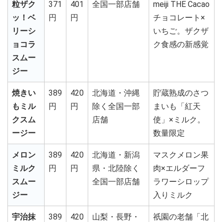
粒ザク
371
401
全国一部店舗
meiji THE Cacao
ッ！ベ
円
円
チョコレート×
リーシ
いちご。ザクザ
ョコラ
ク食感の新感覚
スムー
ジー
焼きい
389
420
北海道・沖縄
貯蔵熟成のさつ
もミル
円
円
除く全国一部
まいも「紅天
クスム
店舗
使」×ミルク。
ージー
数量限定
メロン
389
420
北海道・新潟
マスクメロン果
ミルク
円
円
県・北陸除く
肉×エルダーフ
スムー
全国一部店舗
ラワーシロップ
ジー
入りミルク
宇治抹
389
420
山梨・長野・
祇園の老舗「北