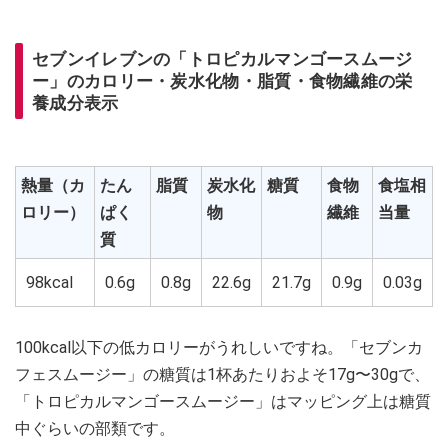
セブンイレブンの「トロピカルマンゴースムージ
ー」のカロリー・炭水化物・脂質・食物繊維の栄
養成分表示
熱量（カ
たん
脂質
炭水化
糖質
食物
食塩相
ロリー）
ぱく
物
繊維
当量
質
98kcal
0.6g
0.8g
22.6g
21.7g
0.9g
0.03g
100kcal以下の低カロリーがうれしいですね。「セブンカ
フェスムージー」の糖質は1杯あたりおよそ17g〜30gで、
「トロピカルマンゴースムージー」はマッピング上は糖質
中ぐらいの部類です。