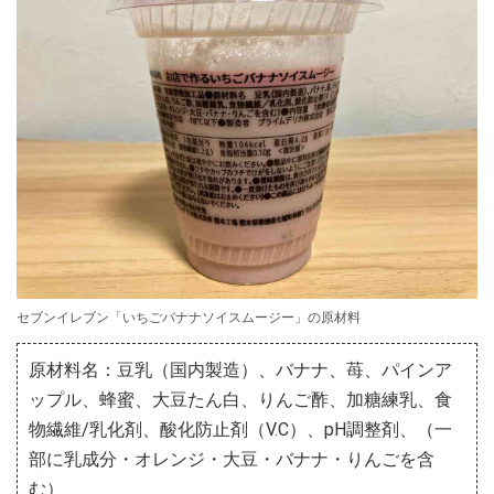
セブンイレブン「いちごバナナソイスムージー」の原材料
原材料名：豆乳（国内製造）、バナナ、苺、パインア
ップル、蜂蜜、大豆たん白、りんご酢、加糖練乳、食
物繊維/乳化剤、酸化防止剤（V.C）、pH調整剤、（一
部に乳成分・オレンジ・大豆・バナナ・りんごを含
む）