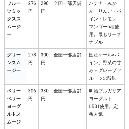
フルー
276
298
全国一部店舗
バナナ・みか
ツミッ
円
円
ん・りんご・パ
クスス
イン・レモン・
ムージ
マンゴー6種使
ー
用。最もリーズ
ナブル
グリー
278
300
全国一部店舗
国産ケール×パ
ンスム
円
円
イン。野菜の甘
ージー
み＋グレープフ
ルーツの酸味
ベリー
306
330
全国一部店舗
明治ブルガリア
ベリー
円
円
ヨーグルト
ヨーグ
LB81使用。定
ルトス
番人気
ムージ