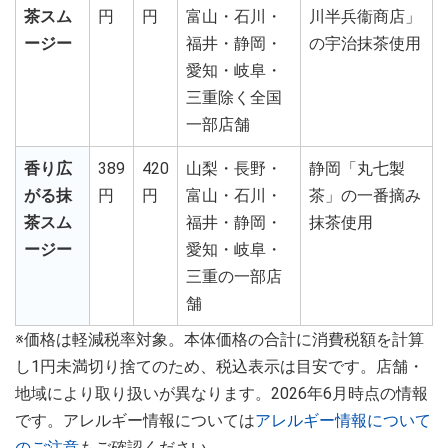
茶スム
円
円
富山・石川・
川半兵衞商店」
ージー
福井・静岡・
の宇治抹茶使用
愛知・岐阜・
三重除く全国
一部店舗
香り広
389
420
山梨・長野・
静岡「丸七製
がる抹
円
円
富山・石川・
茶」の一番摘み
茶スム
福井・静岡・
抹茶使用
ージー
愛知・岐阜・
三重の一部店
舗
※価格は軽減税率対象。本体価格の合計に消費税額を計算
し1円未満切り捨てのため、税込表示は目安です。店舗・
地域により取り扱いが異なります。2026年6月時点の情報
です。アレルギー情報については
アレルギー情報について
のご注意
もご確認ください。