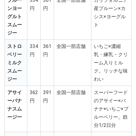
プルー
334
361
全国一部店舗
カリフォルニア
ンヨー
円
円
産プルーン×カ
グルト
シス×ヨーグル
スムー
ト
ジー
ストロ
334
361
全国一部店舗
いちご×濃縮
ベリー
円
円
乳・練乳・クリ
ミルク
ーム入りミル
スムー
ク。リッチな味
ジー
わい
アサイ
362
391
全国一部店舗
スーパーフード
ーバナ
円
円
のアサイー×バ
ナスム
ナナ×いちご×ブ
ージー
ルーベリー。鉄
分1/2日分