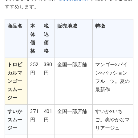
すすめします。
商品名
本
税
販売地域
特徴
体
込
価
価
格
格
トロピ
352
380
全国一部店舗
マンゴー×パイ
カルマ
円
円
ン×パッション
ンゴー
フルーツ。夏の
スムー
最新作
ジー
すいか
371
401
全国一部店舗
すいか×いち
スムー
円
円
ご。爽やかなマ
ジー
リアージュ