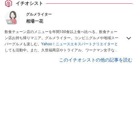
イチオシスト
グルメライター
相場一花
飲食チェーン店のメニューを年間100食以上食べ比べる、飲食チェー
ン店お持ち帰りマニア。グルメライター。コンビニグルメや地域スー
パーグルメも楽しむ。
Yahoo！ニュースエキスパートクリエイター
と
しても活動中。また、久世福商店やトライアル、ワークマン女子など
話題のショップにも足を運ぶ。晋遊舎「LDK」や
「360LiFE」
、
このイチオシストの他の記事を読む
KADOKAWA
「レタスクラブ」
、集英社「週刊プレイボーイ」、宝島
社「おいしい！ シャトレーゼBOOK」などでグルメライター、食の専
門家として出演実績あり。