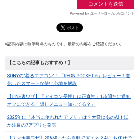
※記事内容は執筆時点のものです。最新の内容をご確認ください。
【こちらの記事もおすすめ！】
SONYの“着るエアコン”！「REON POCKET 6」レビュー！進
化したスマートな使い心地を解説
【LINE裏ワザ】「アイコン長押しは正直神」1時間だけ通知
オフにできる「隠しメニュー知ってる？」
2025年に「本当に使われたアプリ」は？大賞はあのAI！ほ
か注目の7アプリを発表
【スマホ裏ワザ】20%切ったら自動で省エネ？AIにお任せで