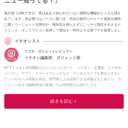
ニュー知ってる？」
毎日使うLINEですが、実はあまり知られていない便利な機能がたくさん隠さ
れています。本記事ではソースに基づき、特定の相手とのトーク画面を瞬時
に開くウィジェット活用法や、通知音を鳴らさずにこっそり既読を伝えるテ
クニック、そしてアイコン長押しで通知を一時停止する裏ワザを厳選しまし
た。どれもすぐに試せるものばかりです！ ぜひ今日の操作から取り入れてみ
イチオシスト
てください。
スマホ・ガジェットレビュワー
イチオシ編集部 ガジェット部
NTTドコモと共同開設した
レコメンドサイト「イチオシ」
を運営。スマホや
パソコン、アプリ、スマートウォッチなど、デジタルライフを豊かにするレ
ビューやセール情報を発信。専門家による信頼できる情報をまとめたり、ガ
ジェット好きの編集部員が厳選したお得情報をお届けします。
このイチオシストの他の記事を読む
続きを読む＞