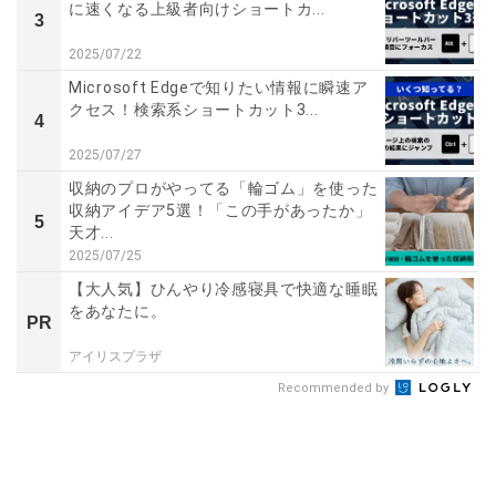
に速くなる上級者向けショートカ...
3
2025/07/22
Microsoft Edgeで知りたい情報に瞬速ア
クセス！検索系ショートカット3...
4
2025/07/27
収納のプロがやってる「輪ゴム」を使った
収納アイデア5選！「この手があったか」
5
天才...
2025/07/25
【大人気】ひんやり冷感寝具で快適な睡眠
をあなたに。
PR
アイリスプラザ
Recommended by