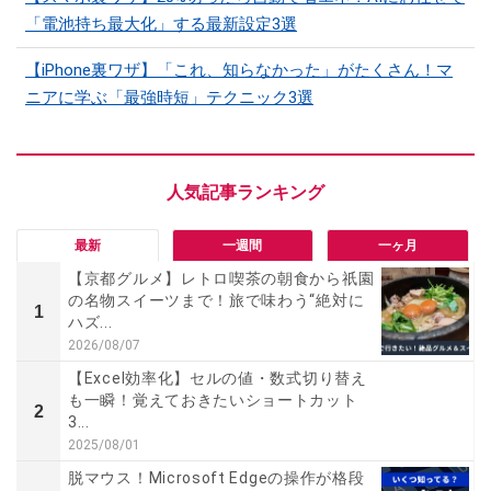
「電池持ち最大化」する最新設定3選
【iPhone裏ワザ】「これ、知らなかった」がたくさん！マ
ニアに学ぶ「最強時短」テクニック3選
最新
一週間
一ヶ月
【京都グルメ】レトロ喫茶の朝食から祇園
の名物スイーツまで！旅で味わう“絶対に
1
ハズ...
2026/08/07
【Excel効率化】セルの値・数式切り替え
も一瞬！覚えておきたいショートカット
2
3...
2025/08/01
脱マウス！Microsoft Edgeの操作が格段