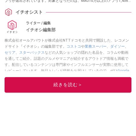
プリが選出されています。対象となったのは、MAU10万以上のアプリ1,456
本。2025年1月から11月までの平均月間利用者数（MAU）や成長率、アクテ
イチオシスト
ィブ率、ストアレビュー評価などをスコア化し、定量的に分析・比較したう
えで各賞が決定されました。記念すべき10回目の開催となる今回は、生成AI
ライター / 編集
やDX、地域密着型アプリなど、多彩な分野から注目のアプリが名を連ねてい
イチオシ編集部
ます。
株式会社オールアバウトが株式会社NTTドコモと共同で開設した、レコメン
ドサイト『イチオシ』の編集部です。
コストコ
や
業務スーパー
、
ダイソー
、
セリア
、
スターバックス
などの人気ショップの隠れた名品を、コラムや動画
を通してご紹介。話題のグルメやマニアが紹介するアウトドア情報も満載で
す。配信しているコンテンツは専門家やインフルエンサーが実際に使用して
レビューしています。毎日トレンド情報をお届けしているので、ぜひ
Google
ニュースでフォロー
してください！
続きを読む＞
このイチオシストの他の記事を読む