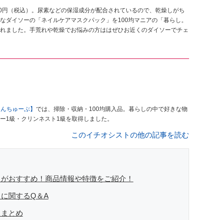
10円（税込）。尿素などの保湿成分が配合されているので、乾燥しがち
なダイソーの「ネイルケアマスクパック」を100均マニアの「暮らし。
れました。手荒れや乾燥でお悩みの方ははぜひお近くのダイソーでチェ
もんちゅーぶ】
では、掃除・収納・100均購入品。暮らしの中で好きな物
ー1級・クリンネスト1級を取得しました。
このイチオシストの他の記事を読む
」がおすすめ！商品情報や特徴をご紹介！
に関するQ＆A
」まとめ