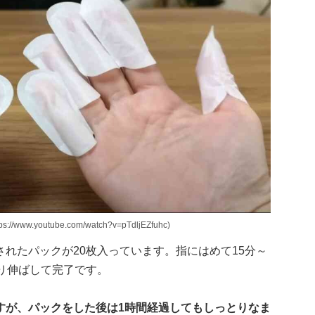
youtube.com/watch?v=pTdljEZfuhc)
れたパックが20枚入っています。指にはめて15分～
り伸ばして完了です。
すが、パックをした後は1時間経過してもしっとりなま