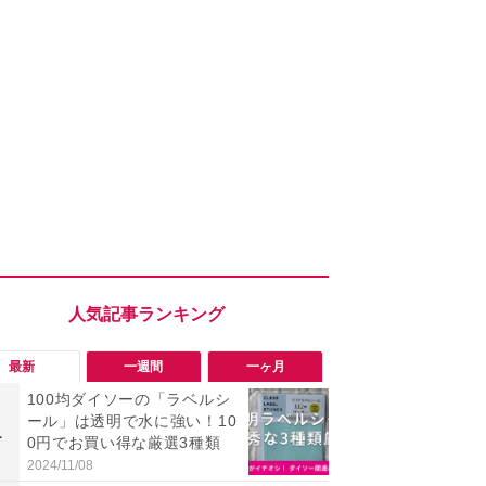
最新
一週間
一ヶ月
100均ダイソーの「ラベルシ
「会計時に
ール」は透明で水に強い！10
たい」「お
1
1
0円でお買い得な厳選3種類
【セブン】お
リンク1本が
2024/11/08
2026/08/08