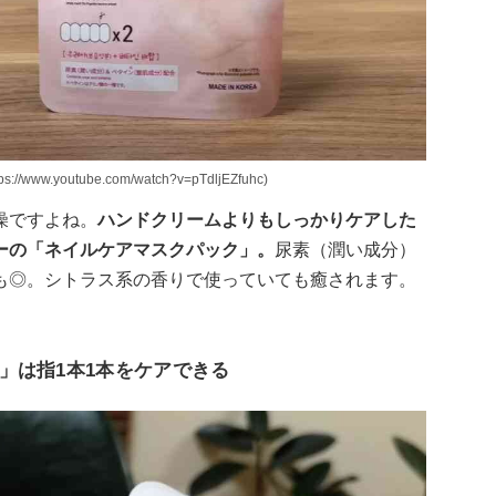
youtube.com/watch?v=pTdljEZfuhc)
燥ですよね。
ハンドクリームよりもしっかりケアした
ーの「ネイルケアマスクパック」。
尿素（潤い成分）
も◎。シトラス系の香りで使っていても癒されます。
」は指1本1本をケアできる