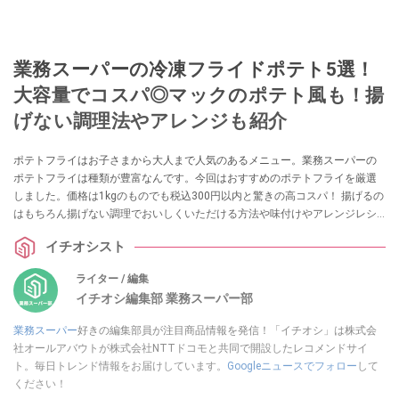
業務スーパーの冷凍フライドポテト5選！
大容量でコスパ◎マックのポテト風も！揚
げない調理法やアレンジも紹介
ポテトフライはお子さまから大人まで人気のあるメニュー。業務スーパーの
ポテトフライは種類が豊富なんです。今回はおすすめのポテトフライを厳選
しました。価格は1kgのものでも税込300円以内と驚きの高コスパ！ 揚げるの
はもちろん揚げない調理でおいしくいただける方法や味付けやアレンジレシ
ピも紹介します。
イチオシスト
ライター / 編集
イチオシ編集部 業務スーパー部
業務スーパー
好きの編集部員が注目商品情報を発信！「イチオシ」は株式会
社オールアバウトが株式会社NTTドコモと共同で開設したレコメンドサイ
ト。毎日トレンド情報をお届けしています。
Googleニュースでフォロー
して
ください！