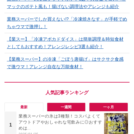
マックのポテト風も！揚げない調理法やアレンジも紹介
業務スーパーでしか買えない⁉「冷凍焼きなす」が手軽でめ
ちゃウマで激押し！
【業スー】「冷凍アボカドダイス」は簡単調理＆時短食材
としてもおすすめ！アレンジレシピ3選も紹介！
【業務スーパー】の冷凍「ごぼう唐揚げ」はサクサク食感
で激ウマ！アレンジ自在な万能食材！
最新
一週間
一ヶ月
業務スーパーの氷は3種類！コスパよくて
アウトドアやおしゃれな宅飲みに◎おすす
1
めは...