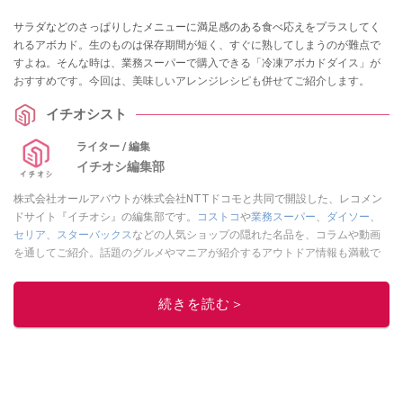
サラダなどのさっぱりしたメニューに満足感のある食べ応えをプラスしてく
れるアボカド。生のものは保存期間が短く、すぐに熟してしまうのが難点で
すよね。そんな時は、業務スーパーで購入できる「冷凍アボカドダイス」が
おすすめです。今回は、美味しいアレンジレシピも併せてご紹介します。
イチオシスト
ライター / 編集
イチオシ編集部
株式会社オールアバウトが株式会社NTTドコモと共同で開設した、レコメン
ドサイト『イチオシ』の編集部です。
コストコ
や
業務スーパー
、
ダイソー
、
セリア
、
スターバックス
などの人気ショップの隠れた名品を、コラムや動画
を通してご紹介。話題のグルメやマニアが紹介するアウトドア情報も満載で
す。配信しているコンテンツは専門家やインフルエンサーが実際に使用して
レビューしています。毎日トレンド情報をお届けしているので、ぜひ
Google
続きを読む＞
ニュースでフォロー
してください！
このイチオシストの他の記事を読む