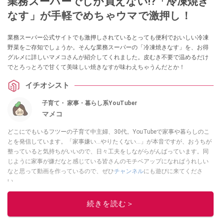
業務スーパーでしか買えない⁉「冷凍焼き
なす」が手軽でめちゃウマで激押し！
業務スーパー公式サイトでも激押しされているとっても便利でおいしい冷凍
野菜をご存知でしょうか。そんな業務スーパーの「冷凍焼きなす」を、お得
グルメに詳しいマメコさんが紹介してくれました。皮むき不要で温めるだけ
でとろっとろで甘くて美味しい焼きなすが味わえちゃうんだとか！
イチオシスト
子育て・ 家事・暮らし系YouTuber
マメコ
どこにでもいるフツーの子育て中主婦、30代。YouTubeで家事や暮らしのこ
とを発信しています。「家事嫌い…やりたくない…」が本音ですが、おうちが
整っていると気持ちがいいので、日々工夫をしながらがんばっています。同
じように家事が嫌だなと感じている皆さんのモチベアップになればうれしい
なと思って動画を作っているので、ぜひ
チャンネル
にも遊びに来てくださ
い。
このイチオシストの他の記事を読む
続きを読む＞