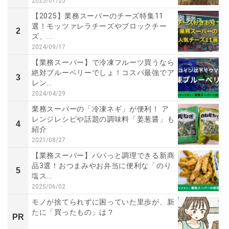
2025/01/25
【2025】業務スーパーのチーズ特集11
選！モッツァレラチーズやブロックチー
2
ズ、...
2024/09/17
【業務スーパー】で冷凍フルーツ買うなら
絶対ブルーベリーでしょ！コスパ最強でア
3
レン...
2024/04/29
業務スーパーの「冷凍ネギ」が便利！ ア
レンジレシピや話題の調味料「姜葱醤」も
4
紹介
2021/08/27
【業務スーパー】パパっと調理できる新商
品3選！おつまみやお弁当に便利な「のり
5
塩ス...
2025/06/02
モノが捨てられずに困っていた里歩が、新
たに「買ったもの」は？
PR