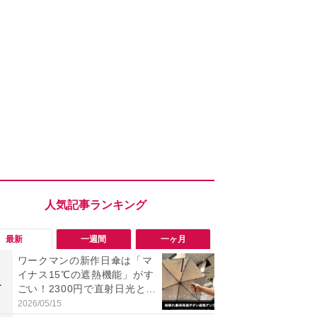
最新
一週間
一ヶ月
ワークマンの新作日傘は「マ
【今夏最強】
イナス15℃の遮熱機能」がす
万使ったレ
1
1
ごい！2300円で直射日光と路
プクラス」と
面熱をダブルでガード
の冷感スラ
2026/05/15
2026/08/01