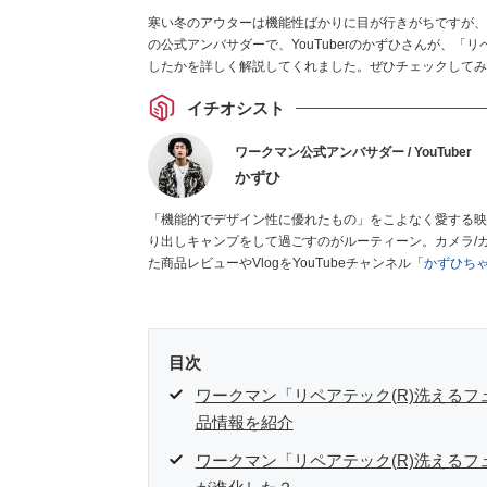
寒い冬のアウターは機能性ばかりに目が行きがちですが、
の公式アンバサダーで、YouTuberのかずひさんが、「
したかを詳しく解説してくれました。ぜひチェックしてみ
イチオシスト
ワークマン公式アンバサダー / YouTuber
かずひ
「機能的でデザイン性に優れたもの」をこよなく愛する映
り出しキャンプをして過ごすのがルーティーン。カメラ/ガ
た商品レビューやVlogをYouTubeチャンネル「
かずひち
#ワークマンおじさん である。
Twitter
はこちら。
目次
ワークマン「リペアテック(R)洗える
品情報を紹介
ワークマン「リペアテック(R)洗える