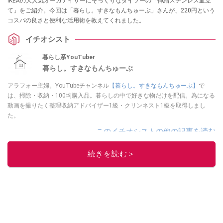
IKEAの大人気オーガナイザーにそっくりなダイソーの「伸縮ステンレス皿立
て」をご紹介。今回は「暮らし。すきなもんちゅーぶ」さんが、220円という
コスパの良さと便利な活用術を教えてくれました。
イチオシスト
暮らし系YouTuber
暮らし。すきなもんちゅーぶ
アラフォー主婦。YouTubeチャンネル
【暮らし。すきなもんちゅーぶ】
で
は、掃除・収納・100均購入品。暮らしの中で好きな物だけを配信。為になる
動画を撮りたく整理収納アドバイザー1級・クリンネスト1級を取得しまし
た。
このイチオシストの他の記事を読む
続きを読む＞