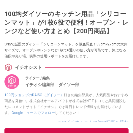
100均ダイソーのキッチン用品「シリコー
ンマット」​​が1枚6役で便利！オーブン・レ
ンジなど使い方まとめ【200円商品】
SNSで話題のダイソー「シリコーンマット」を徹底調査！38cm×27cmの大判
サイズで、オーブンやレンジなど1枚で6通りの使い方が可能です。気になる
値段や売り場、実際の使用レポートをお届けします。
イチオシスト
ライター / 編集
イチオシ編集部 ダイソー部
100円ショップのDAISO（ダイソー）
好きの編集部員が、人気商品やおすすめ
商品を発信中。株式会社オールアバウトが株式会社NTTドコモと共同開設し
たレコメンドサイト「イチオシ」では毎日トレンド情報をお届けしていま
す。
Googleニュースでフォロー
してください！
このイチオシストの他の記事を読む