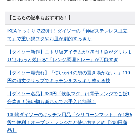
【こちらの記事もおすすめ！】
IKEAそっくりで220円！ダイソーの「伸縮ステンレス皿立
て」で重い鍋フタやお皿が劇的すっきり
【ダイソー新作】ニトリ級アイテムが770円！魚がグリルよ
り“ふわっと焼ける”「レンジ調理トレー」が万能すぎ
【ダイソー爆売れ】「使いかけの袋の置き場がない…」110
円の頑丈クリップでキッチンをスッキリ整える技
【ダイソー名品】330円「炊飯マグ」は電子レンジでご飯1
合炊き！洗い物も楽ちんでお手入れ簡単！
100均ダイソーのキッチン用品「シリコーンマット」​​が1枚6
役で便利！オーブン・レンジなど使い方まとめ【200円商
品】