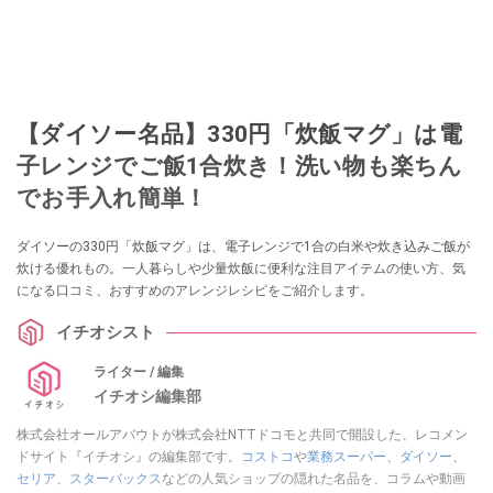
【ダイソー名品】330円「炊飯マグ」は電
子レンジでご飯1合炊き！洗い物も楽ちん
でお手入れ簡単！
ダイソーの330円「炊飯マグ」は、電子レンジで1合の白米や炊き込みご飯が
炊ける優れもの。一人暮らしや少量炊飯に便利な注目アイテムの使い方、気
になる口コミ、おすすめのアレンジレシピをご紹介します。
イチオシスト
ライター / 編集
イチオシ編集部
株式会社オールアバウトが株式会社NTTドコモと共同で開設した、レコメン
ドサイト『イチオシ』の編集部です。
コストコ
や
業務スーパー
、
ダイソー
、
セリア
、
スターバックス
などの人気ショップの隠れた名品を、コラムや動画