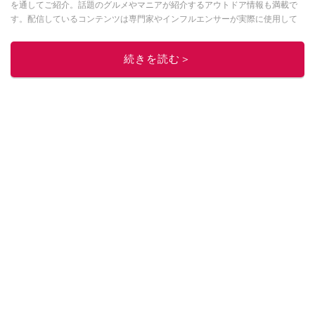
を通してご紹介。話題のグルメやマニアが紹介するアウトドア情報も満載で
す。配信しているコンテンツは専門家やインフルエンサーが実際に使用して
レビューしています。毎日トレンド情報をお届けしているので、ぜひ
Google
ニュースでフォロー
してください！
続きを読む＞
このイチオシストの他の記事を読む