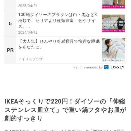
2025/04/24
100均ダイソーのプラダンは白・黒など3
種類で、セリアより種類豊富！色やサイ
5
ズ、...
2024/04/12
【大人気】ひんやり冷感寝具で快適な睡眠
をあなたに。
PR
アイリスプラザ
Recommended by
IKEAそっくりで220円！ダイソーの「伸縮
ステンレス皿立て」で重い鍋フタやお皿が
劇的すっきり