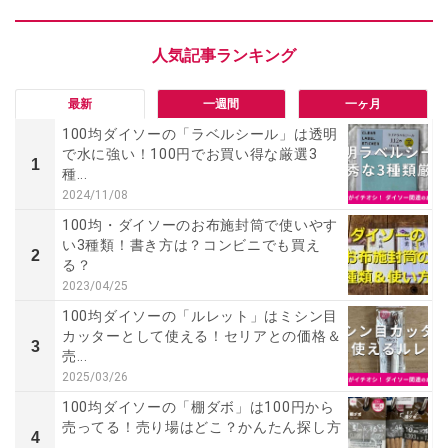
最新
一週間
一ヶ月
100均ダイソーの「ラベルシール」は透明
で水に強い！100円でお買い得な厳選3
1
種...
2024/11/08
100均・ダイソーのお布施封筒で使いやす
い3種類！書き方は？コンビニでも買え
2
る？
2023/04/25
100均ダイソーの「ルレット」はミシン目
カッターとして使える！セリアとの価格＆
3
売...
2025/03/26
100均ダイソーの「棚ダボ」は100円から
売ってる！売り場はどこ？かんたん探し方
4