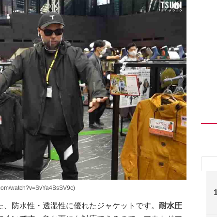
om/watch?v=SvYa4BsSV9c)
た、防水性・透湿性に優れたジャケットです。
耐水圧