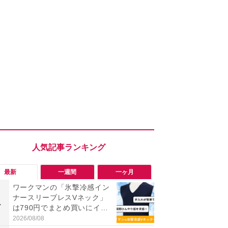
最新
一週間
一ヶ月
ワークマンの「氷撃冷感イン
究極の湿度
ナースリーブレスVネック」
で蒸れゼロ
1
1
は790円でまとめ買いにイチ
イテキ湿度ワ
オシ！夏用インナーのリアル
00円は秋ま
2026/08/08
2026/08/06