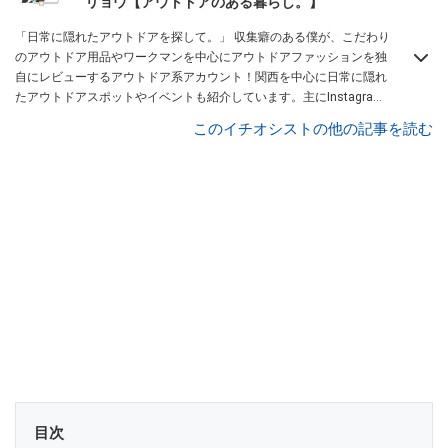
リョウ【アウトドアのある暮らし。】
「日常に隠れたアウトドアを探して。」 収集癖のある僕が、こだわり
のアウトドア用品やワークマンを中心にアウトドアファッションを独
自にレビューするアウトドア系アカウント！関西を中心に日常に隠れ
たアウトドアスポットやイベントも紹介しています。主にInstagram
を中心に、Lemon8厳選クリエーターとしても活動中！興味があれ
このイチオシストの他の記事を読む
ば、ぜひ覗きに来てください！お待ちしています！
Instagramはこち
らから！
目次