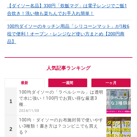
【ダイソー名品】330円「炊飯マグ」は電子レンジでご飯1
合炊き！洗い物も楽ちんでお手入れ簡単！
100均ダイソーのキッチン用品「シリコーンマット」​​が1枚6
役で便利！オーブン・レンジなど使い方まとめ【200円商
品】
最新
一週間
一ヶ月
100均ダイソーの「ラベルシール」は透明
で水に強い！100円でお買い得な厳選3
1
種...
2024/11/08
100均・ダイソーのお布施封筒で使いやす
い3種類！書き方は？コンビニでも買え
2
る？