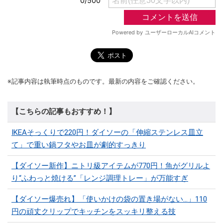
※記事内容は執筆時点のものです。最新の内容をご確認ください。
【こちらの記事もおすすめ！】
IKEAそっくりで220円！ダイソーの「伸縮ステンレス皿立
て」で重い鍋フタやお皿が劇的すっきり
【ダイソー新作】ニトリ級アイテムが770円！魚がグリルよ
り“ふわっと焼ける”「レンジ調理トレー」が万能すぎ
【ダイソー爆売れ】「使いかけの袋の置き場がない…」110
円の頑丈クリップでキッチンをスッキリ整える技