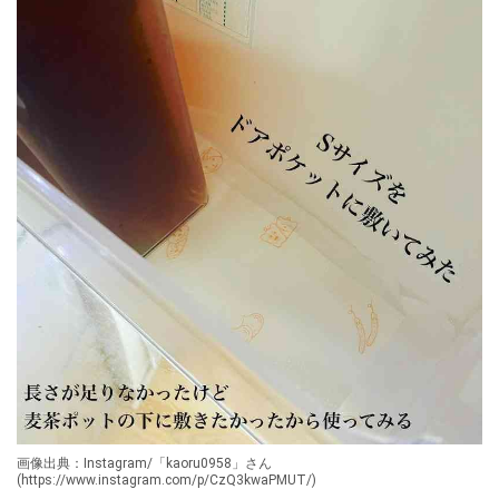
画像出典：Instagram/「kaoru0958」さん
(https://www.instagram.com/p/CzQ3kwaPMUT/)