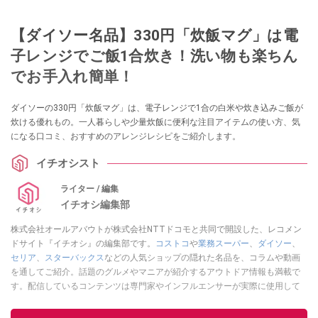
【ダイソー名品】330円「炊飯マグ」は電
子レンジでご飯1合炊き！洗い物も楽ちん
でお手入れ簡単！
ダイソーの330円「炊飯マグ」は、電子レンジで1合の白米や炊き込みご飯が
炊ける優れもの。一人暮らしや少量炊飯に便利な注目アイテムの使い方、気
になる口コミ、おすすめのアレンジレシピをご紹介します。
イチオシスト
ライター / 編集
イチオシ編集部
株式会社オールアバウトが株式会社NTTドコモと共同で開設した、レコメン
ドサイト『イチオシ』の編集部です。
コストコ
や
業務スーパー
、
ダイソー
、
セリア
、
スターバックス
などの人気ショップの隠れた名品を、コラムや動画
を通してご紹介。話題のグルメやマニアが紹介するアウトドア情報も満載で
す。配信しているコンテンツは専門家やインフルエンサーが実際に使用して
レビューしています。毎日トレンド情報をお届けしているので、ぜひ
Google
ニュースでフォロー
してください！