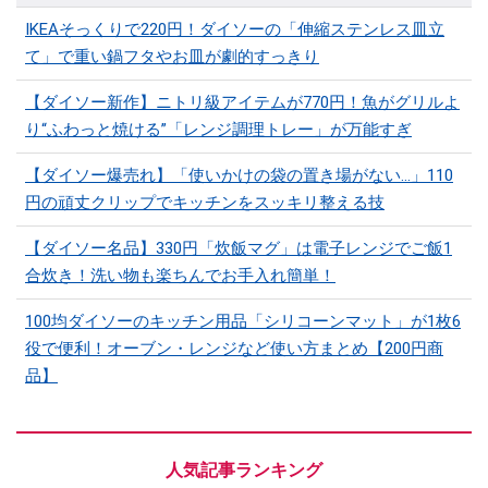
IKEAそっくりで220円！ダイソーの「伸縮ステンレス皿立
て」で重い鍋フタやお皿が劇的すっきり
【ダイソー新作】ニトリ級アイテムが770円！魚がグリルよ
り“ふわっと焼ける”「レンジ調理トレー」が万能すぎ
【ダイソー爆売れ】「使いかけの袋の置き場がない…」110
円の頑丈クリップでキッチンをスッキリ整える技
【ダイソー名品】330円「炊飯マグ」は電子レンジでご飯1
合炊き！洗い物も楽ちんでお手入れ簡単！
100均ダイソーのキッチン用品「シリコーンマット」​​が1枚6
役で便利！オーブン・レンジなど使い方まとめ【200円商
品】