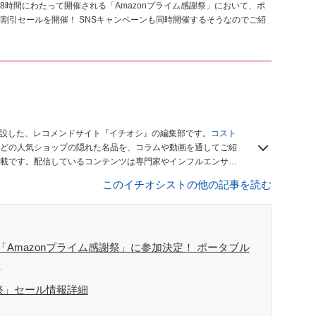
の48時間にわたって開催される「Amazonプライム感謝祭」において、ポ
割引セールを開催！ SNSキャンペーンも同時開催するそうなのでご紹
開設した、レコメンドサイト『イチオシ』の編集部です。
コスト
どの人気ショップの隠れた名品を、コラムや動画を通してご紹
載です。配信しているコンテンツは専門家やインフルエンサー
をお届けしているので、ぜひ
Googleニュースでフォロー
してく
このイチオシストの他の記事を読む
る「Amazonプライム感謝祭」に参加決定！ ポータブル
！
感謝祭」セール情報詳細