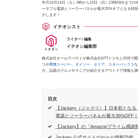
年月10月14日（土）0時から15日（日）23時59分まで
ータブル電源とソーラーパネルが最大35%オフとなる特別
介します！
イチオシスト
ライター / 編集
イチオシ編集部
株式会社オールアバウトが株式会社NTTドコモと共同で
コ
や
業務スーパー
、
ダイソー
、
セリア
、
スターバックス
な
介。話題のグルメやマニアが紹介するアウトドア情報も満
が実際に使用してレビューしています。毎日トレンド情報
ださい！
目次
【Jackery（ジャクリ）】日本初とな
電源とソーラーパネルが最大35%OFF
【Jackery】の「Amazonプライム
Jackery 公式サイトのセール情報詳細