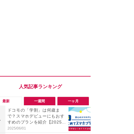
最新
一週間
一ヶ月
ドコモの「学割」は何歳ま
「ヤバい！
で？スマホデビューにもおす
った…」と
1
1
すめのプランを紹介【2025年
【7月30日G
最新】
更】内容を
2025/06/01
2026/07/31