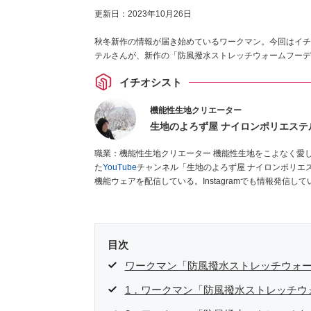
更新日：
2023年10月26日
秋冬新作の情報が届き始めているワークマン。今回はイチ
テルさんが、新作の「防風撥水ストレッチウォームフーデ
イチオシスト
機能性生地クリエーター
生地のよろず屋 ナイロンポリエステ
職業：機能性生地クリエーター 機能性生地をこよなく愛している38歳。生地輸出入商社に15年以上勤務後退職し、独立。開設し
た
YouTube
チャンネル「生地のよろず屋 ナイロンポリエ
機能ウェアを配信している。Instagramでも情報発信して
目次
ワークマン「防風撥水ストレッチウォ
1．ワークマン「防風撥水ストレッチウ