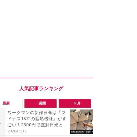
最新
一週間
一ヶ月
ワークマンの新作日傘は「マ
【今夏最強】
イナス15℃の遮熱機能」がす
万使ったレ
1
1
ごい！2300円で直射日光と路
プクラス」と
面熱をダブルでガード
の冷感スラ
2026/05/15
2026/08/01