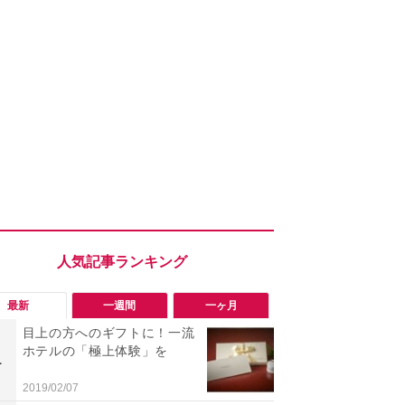
最新
一週間
一ヶ月
目上の方へのギフトに！一流
「勝手にデ
ホテルの「極上体験」を
る!?」Win
1
1
オフにして最
身を守る技
2019/02/07
2026/08/05