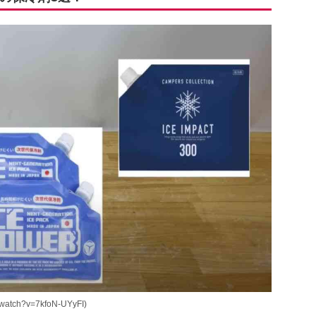
atch?v=7kfoN-UYyFI)