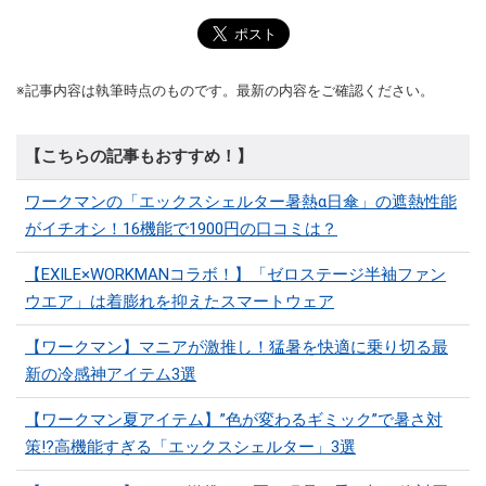
※記事内容は執筆時点のものです。最新の内容をご確認ください。
【こちらの記事もおすすめ！】
ワークマンの「エックスシェルター暑熱α日傘」の遮熱性能
がイチオシ！16機能で1900円の口コミは？
【EXILE×WORKMANコラボ！】「ゼロステージ半袖ファン
ウエア」は着膨れを抑えたスマートウェア
【ワークマン】マニアが激推し！猛暑を快適に乗り切る最
新の冷感神アイテム3選
【ワークマン夏アイテム】”色が変わるギミック”で暑さ対
策!?高機能すぎる「エックスシェルター」3選