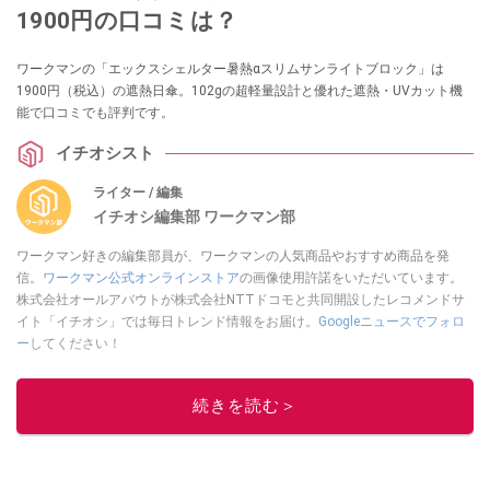
1900円の口コミは？
ワークマンの「エックスシェルター暑熱αスリムサンライトブロック」は
1900円（税込）の遮熱日傘。102gの超軽量設計と優れた遮熱・UVカット機
能で口コミでも評判です。
イチオシスト
ライター / 編集
イチオシ編集部 ワークマン部
ワークマン好きの編集部員が、ワークマンの人気商品やおすすめ商品を発
信。
ワークマン公式オンラインストア
の画像使用許諾をいただいています。
株式会社オールアバウトが株式会社NTTドコモと共同開設したレコメンドサ
イト「イチオシ」では毎日トレンド情報をお届け。
Googleニュースでフォロ
ー
してください！
このイチオシストの他の記事を読む
続きを読む＞