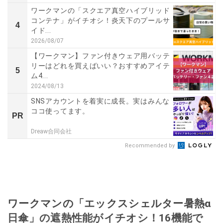
ワークマンの「スクエア真空ハイブリッド
コンテナ」がイチオシ！炎天下のプールサ
4
イド...
2026/08/07
【ワークマン】ファン付きウェア用バッテ
リーはどれを買えばいい？おすすめアイテ
5
ム4...
2024/08/13
SNSアカウントを着実に成長。実はみんな
ココ使ってます。
PR
Dreaw合同会社
Recommended by
ワークマンの「エックスシェルター暑熱α
日傘」の遮熱性能がイチオシ！16機能で