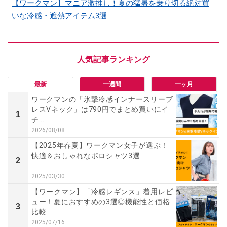
【ワークマン】マニア激推し！夏の猛暑を乗り切る絶対買
いな冷感・遮熱アイテム3選
最新
一週間
一ヶ月
ワークマンの「氷撃冷感インナースリーブ
レスVネック」は790円でまとめ買いにイ
1
チ...
2026/08/08
【2025年春夏】ワークマン女子が選ぶ！
快適＆おしゃれなポロシャツ3選
2
2025/03/30
【ワークマン】「冷感レギンス」着用レビ
ュー！夏におすすめの3選◎機能性と価格
3
比較
2025/07/16