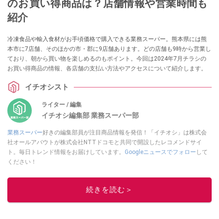
のお買い得商品は？店舗情報や営業時間も
紹介
冷凍食品や輸入食材がお手頃価格で購入できる業務スーパー。熊本県には熊
本市に7店舗、そのほかの市・郡に9店舗あります。どの店舗も9時から営業し
ており、朝から買い物を楽しめるのもポイント。今回は2024年7月チラシの
お買い得商品の情報、各店舗の支払い方法やアクセスについて紹介します。
イチオシスト
ライター / 編集
イチオシ編集部 業務スーパー部
業務スーパー
好きの編集部員が注目商品情報を発信！「イチオシ」は株式会
社オールアバウトが株式会社NTTドコモと共同で開設したレコメンドサイ
ト。毎日トレンド情報をお届けしています。
Googleニュースでフォロー
して
ください！
このイチオシストの他の記事を読む
続きを読む＞