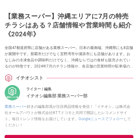
【業務スーパー】沖縄エリアに7月の特売
チラシはある？店舗情報や営業時間も紹介
《2024年》
全国47都道府県に店舗がある業務スーパー。日本の最南端、沖縄県にも8店舗
が展開中です。那覇市だけでなく宜野湾市や浦添市にも店舗があります。お
なじみの冷凍食品や調味料だけでなく、沖縄ならではの食材も販売されてい
るのが特徴です。2024年7月のチラシ情報や、各店舗の営業時間や駐車場の
有無について紹介します。
イチオシスト
ライター / 編集
イチオシ編集部 業務スーパー部
業務スーパー
好きの編集部員が注目商品情報を発信！「イチオシ」は株式会
社オールアバウトが株式会社NTTドコモと共同で開設したレコメンドサイ
ト。毎日トレンド情報をお届けしています。
Googleニュースでフォロー
して
ください！
このイチオシストの他の記事を読む