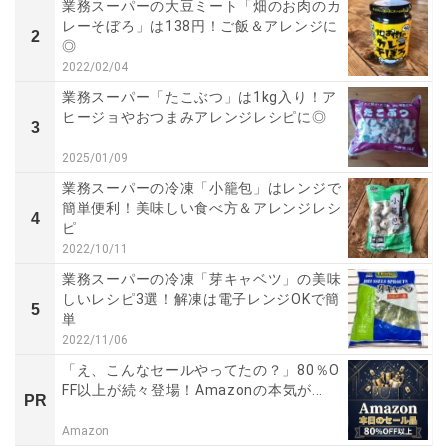
業務スーパーの大豆ミート「畑のお肉のカ
レーそぼろ」は138円！ご飯＆アレンジに
2
◎
2022/02/04
業務スーパー「たこぶつ」は1kg入り！ア
ヒージョやおつまみアレンジレシピに◎
3
2025/01/09
業務スーパーの冷凍「小籠包」はレンジで
簡単便利！美味しい食べ方＆アレンジレシ
4
ピ
2022/10/11
業務スーパーの冷凍「芽キャベツ」の美味
しいレシピ3選！解凍は電子レンジOKで簡
5
単
2022/11/06
「え、こんなセールやってたの？」80％O
FF以上が続々登場！Amazonの本気が...
PR
Amazon