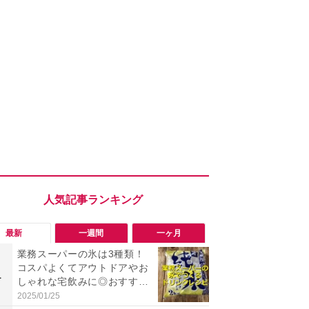
最新
一週間
一ヶ月
業務スーパーの氷は3種類！
「旅行気分
コスパよくてアウトドアやお
食べ比べし
1
1
しゃれな宅飲みに◎おすすめ
3つのご当地
は2kg「純氷 オーロラアイ
新発売
2025/01/25
2026/08/02