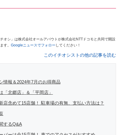
チオシ」は株式会社オールアバウトが株式会社NTTドコモと共同で開設
ます。
Googleニュースでフォロー
してください！
このイチオシストの他の記事を読む
情報＆2024年7月のお得商品
は「北郷店」＆「平岡店」
新店含めて15店舗！ 駐車場の有無、支払い方法は？
覧
関するQ&A
ーパーは全15店舗！ 車でのアクセスがおすすめ