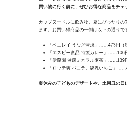
買い物に行く前に、ぜひお得な商品をチェ
カップヌードルに飲み物、夏にぴったりの
ます。お買い得商品の一例は以下の通りで
「ベニレイ うなぎ蒲焼」……473円（
「エスビー食品 特製カレー」……106
「伊藤園 健康ミネラル麦茶」……139
「ロッテ爽 バニラ、練乳いちご」……
夏休みの子どものデザートや、土用丑の日