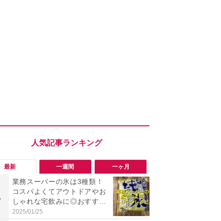
最新
一週間
一ヶ月
業務スーパーの氷は3種類！
「勝手にデ
コスパよくてアウトドアやお
る!?」Win
1
1
しゃれな宅飲みに◎おすすめ
オフにして最
は2kg「純氷 オーロラアイ
身を守る技
2025/01/25
2026/08/05