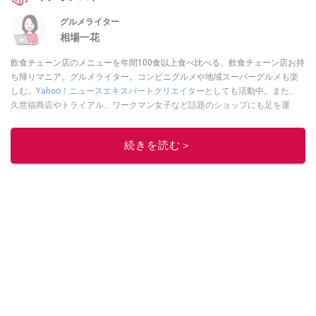
グルメライター
相場一花
飲食チェーン店のメニューを年間100食以上食べ比べる、飲食チェーン店お持
ち帰りマニア。グルメライター。コンビニグルメや地域スーパーグルメも楽
しむ。
Yahoo！ニュースエキスパートクリエイター
としても活動中。また、
久世福商店やトライアル、ワークマン女子など話題のショップにも足を運
ぶ。晋遊舎「LDK」や
「360LiFE」
、KADOKAWA
「レタスクラブ」
、集英社
「週刊プレイボーイ」、宝島社「おいしい！ シャトレーゼBOOK」などでグ
続きを読む＞
ルメライター、食の専門家として出演実績あり。
このイチオシストの他の記事を読む