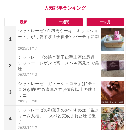
最新
一週間
一ヶ月
シャトレーゼの129円ケーキ「キッズショ
ート」が可愛すぎ！子供会やパーティに◎
1
2025/01/17
シャトレーゼの焼き菓子は手土産に最適！
シャトー・レザンは高コスパ＆高見えで美
2
味
2023/03/13
シャトレーゼ「ガトーショコラ」は“チョ
コ好き納得”の濃厚さでお値段以上の味！
3
リニ...
2021/06/20
シャトレーゼの和菓子のおすすめは「生ク
リーム大福」 コスパと完成された味で魅
4
了
2023/10/17