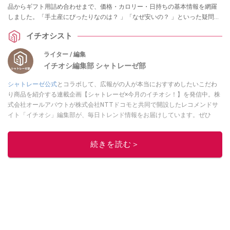
品からギフト用詰め合わせまで、価格・カロリー・日持ちの基本情報を網羅
しました。「手土産にぴったりなのは？ 」「なぜ安いの？ 」といった疑問に
ついても解説します。
イチオシスト
ライター / 編集
イチオシ編集部 シャトレーゼ部
シャトレーゼ公式
とコラボして、広報がの人が本当におすすめしたいこだわ
り商品を紹介する連載企画【シャトレーゼ×今月のイチオシ！】を発信中。株
式会社オールアバウトが株式会社NTTドコモと共同で開設したレコメンドサ
イト「イチオシ」編集部が、毎日トレンド情報をお届けしています。ぜひ
Googleニュースでフォロー
してください！
このイチオシストの他の記事を読む
続きを読む＞