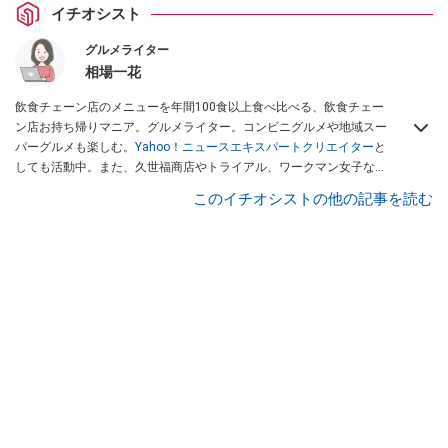
イチオシスト
グルメライター
相場一花
飲食チェーン店のメニューを年間100食以上食べ比べる、飲食チェー
ン店お持ち帰りマニア。グルメライター。コンビニグルメや地域スー
パーグルメも楽しむ。
Yahoo！ニュースエキスパートクリエイター
と
しても活動中。また、久世福商店やトライアル、ワークマン女子など
話題のショップにも足を運ぶ。晋遊舎「LDK」や
「360LiFE」
、
このイチオシストの他の記事を読む
KADOKAWA
「レタスクラブ」
、集英社「週刊プレイボーイ」、宝島
社「おいしい！ シャトレーゼBOOK」などでグルメライター、食の専
門家として出演実績あり。