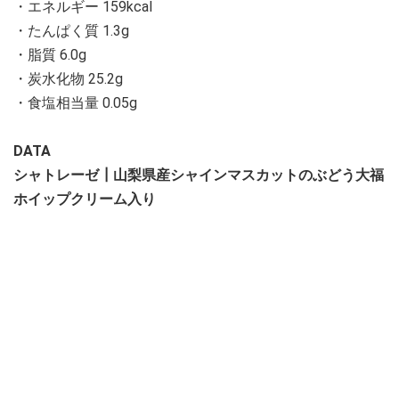
・エネルギー 159kcal
・たんぱく質 1.3g
・脂質 6.0g
・炭水化物 25.2g
・食塩相当量 0.05g
DATA
シャトレーゼ┃山梨県産シャインマスカットのぶどう大福
ホイップクリーム入り