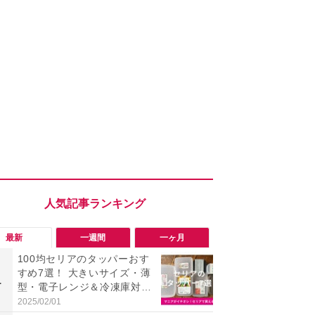
最新
一週間
一ヶ月
100均セリアのタッパーおす
「旅行気分
すめ7選！ 大きいサイズ・薄
食べ比べし
1
1
型・電子レンジ＆冷凍庫対
3つのご当地
応・洗いやすいタイプなど種
新発売
2025/02/01
2026/08/02