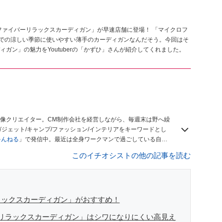
ファイバーリラックスカーディガン」が早速店舗に登場！ 「マイクロフ
までの涼しい季節に使いやすい薄手のカーディガンなんだそう。今回はそ
ガン」の魅力をYoutuberの「かずひ」さんが紹介してくれました。
像クリエイター。CM制作会社を経営しながら、毎週末は野へ繰
ジェット/キャンプ/ファッション/インテリアをキーワードとし
ゃんねる
」で発信中。最近は全身ワークマンで過ごしている自称
このイチオシストの他の記事を読む
ラックスカーディガン」がおすすめ！
リラックスカーディガン」はシワになりにくい高見え