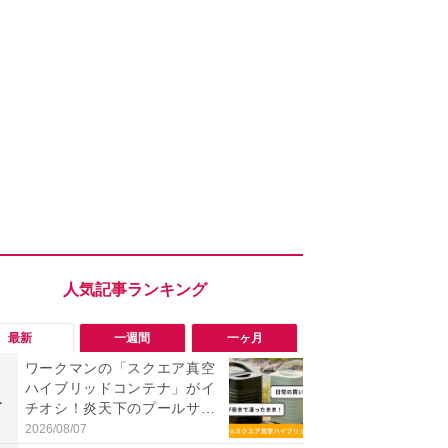
最新
一週間
一ヶ月
ワークマンの「スクエア真空
「ワークマ
ハイブリッドコンテナ」がイ
うならこれ
1
1
チオシ！炎天下のプールサイ
感抜群！蒸れ
ドでも「氷が溶けない」と絶
サンダル
2026/08/07
2026/08/02