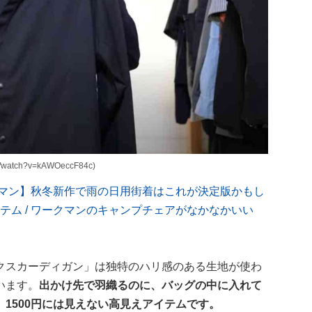
watch?v=kAWOeccF84c)
ワークマン】秋冬新作で雨の日用街着はこれが決定版かもし
テム / ワークマンのキャンプチェアがなかなかいい
クスカーディガン」は独特のハリ感のある生地が使わ
います。
出かけ先で羽織るのに、バッグの中に入れて
1500円には見えない高見えアイテムです。