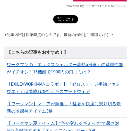
※記事内容は執筆時点のものです。最新の内容をご確認ください。
【こちらの記事もおすすめ！】
ワークマンの「エックスシェルター暑熱α日傘」の遮熱性能
がイチオシ！16機能で1900円の口コミは？
【EXILE×WORKMANコラボ！】「ゼロステージ半袖ファン
ウエア」は着膨れを抑えたスマートウェア
【ワークマン】マニアが激推し！猛暑を快適に乗り切る最
新の冷感神アイテム3選
【ワークマン夏アイテム】”色が変わるギミック”で暑さ対
策!?高機能すぎる「エックスシェルター」3選