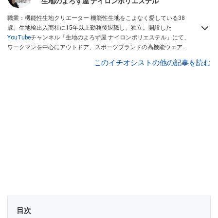
生地のよろず屋 ナイロンポリエステル
職業：機能性生地クリエーター 機能性生地をこよなく愛している38
歳。生地輸出入商社に15年以上勤務後退職し、独立。開設した
YouTube
チャンネル「生地のよろず屋 ナイロンポリエステル」にて、
ワークマンを中心にアウトドア、スポーツブランドの高機能ウェアを
配信している。Instagramでも情報発信している
このイチオシストの他の記事を読む
目次