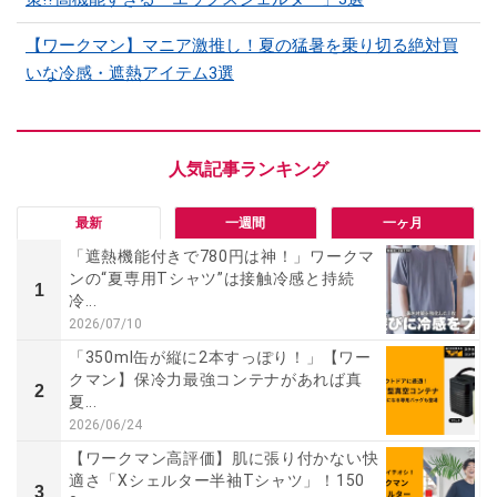
【ワークマン】マニア激推し！夏の猛暑を乗り切る絶対買
いな冷感・遮熱アイテム3選
最新
一週間
一ヶ月
「遮熱機能付きで780円は神！」ワークマ
ンの“夏専用Tシャツ”は接触冷感と持続
1
冷...
2026/07/10
「350ml缶が縦に2本すっぽり！」【ワー
クマン】保冷力最強コンテナがあれば真
2
夏...
2026/06/24
【ワークマン高評価】肌に張り付かない快
適さ「Xシェルター半袖Tシャツ」！150
3