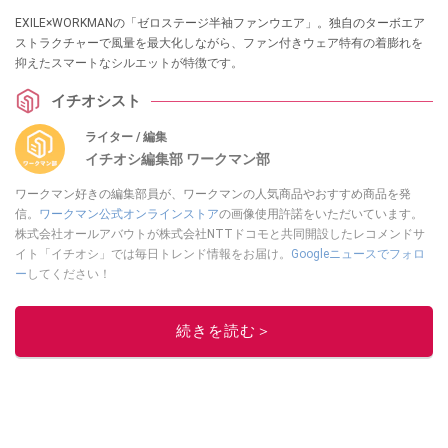
EXILE×WORKMANの「ゼロステージ半袖ファンウエア」。独自のターボエア
ストラクチャーで風量を最大化しながら、ファン付きウェア特有の着膨れを
抑えたスマートなシルエットが特徴です。
イチオシスト
ライター / 編集
イチオシ編集部 ワークマン部
ワークマン好きの編集部員が、ワークマンの人気商品やおすすめ商品を発
信。
ワークマン公式オンラインストア
の画像使用許諾をいただいています。
株式会社オールアバウトが株式会社NTTドコモと共同開設したレコメンドサ
イト「イチオシ」では毎日トレンド情報をお届け。
Googleニュースでフォロ
ー
してください！
このイチオシストの他の記事を読む
続きを読む＞