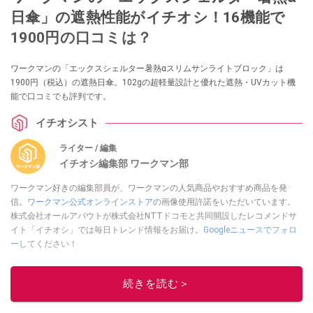
日傘」の遮熱性能がイチオシ！16機能で
1900円の口コミは？
ワークマンの「エックスシェルター暑熱αスリムサンライトブロック」は
1900円（税込）の遮熱日傘。102gの超軽量設計と優れた遮熱・UVカット機
能で口コミでも評判です。
イチオシスト
ライター / 編集
イチオシ編集部 ワークマン部
ワークマン好きの編集部員が、ワークマンの人気商品やおすすめ商品を発
信。
ワークマン公式オンラインストア
の画像使用許諾をいただいています。
株式会社オールアバウトが株式会社NTTドコモと共同開設したレコメンドサ
イト「イチオシ」では毎日トレンド情報をお届け。
Googleニュースでフォロ
ー
してください！
このイチオシストの他の記事を読む
続きを読む＞